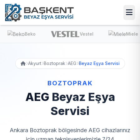
Beko
Vestel
Miele
Akyurt
Boztoprak
AEG
Beyaz Eşya Servisi
BOZTOPRAK
AEG
Beyaz Eşya
Servisi
Ankara Boztoprak bölgesinde AEG cihazlarınız
için uzman teknisyenlerimizle 7/24