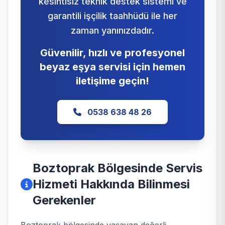
kesintisiz teknik destek sistemi ve
garantili işçilik taahhüdü ile her
zaman yanınızdadır.
Güvenilir, hızlı ve profesyonel
beyaz eşya servisi için hemen
iletişime geçin!
0538 638 48 26
Boztoprak Bölgesinde Servis
Hizmeti Hakkında Bilinmesi
Gerekenler