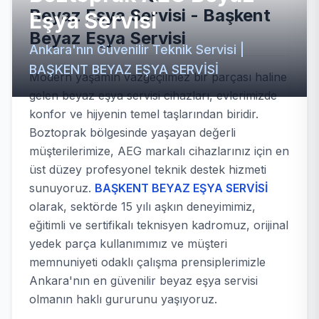
Beyaz Eşya Servisi - Başkent
Eşya Servisi
Beyaz Eşya Servisi
Ankara'nın Güvenilir Teknik Servisi |
BAŞKENT BEYAZ EŞYA SERVİSİ
Modern yaşamın vazgeçilmez bir parçası haline
gelen beyaz eşya servisi cihazları, evlerimizde
konfor ve hijyenin temel taşlarından biridir.
Boztoprak bölgesinde yaşayan değerli
müşterilerimize, AEG markalı cihazlarınız için en
üst düzey profesyonel teknik destek hizmeti
sunuyoruz.
BAŞKENT BEYAZ EŞYA SERVİSİ
olarak, sektörde 15 yılı aşkın deneyimimiz,
eğitimli ve sertifikalı teknisyen kadromuz, orijinal
yedek parça kullanımımız ve müşteri
memnuniyeti odaklı çalışma prensiplerimizle
Ankara'nın en güvenilir beyaz eşya servisi
olmanın haklı gururunu yaşıyoruz.