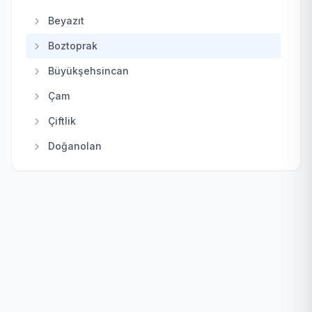
Kalecik
Beyazıt
Keçiören
Boztoprak
Kızılcahamam
Büyükşehsincan
Mamak
Çam
Nallıhan
Çiftlik
Polatlı
Doğanolan
Pursaklar
Elecik
Sincan
Galaba
Şereflikoçhisar
Güzelhisar
Yenimahalle
Haydar
Karacakaya
Karacalar