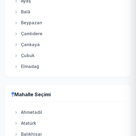
Ayaş
Balâ
Beypazarı
Çamlıdere
Çankaya
Çubuk
Elmadağ
Etimesgut
Evren
Mahalle Seçimi
Gölbaşı
Güdül
Ahmetadil
Haymana
Atatürk
Kahramankazan
Balıkhisar