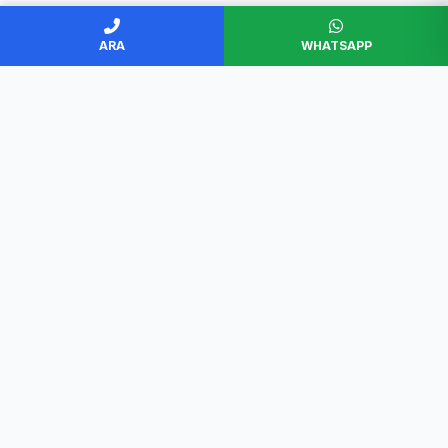
ARA
WHATSAPP
BAŞKENT SERVİS
Ankara'nın en güvenilir beyaz eşya servisi. Müşteri
memnuniyeti odaklı, garantili ve profesyonel çözümler.
Hızlı Erişim