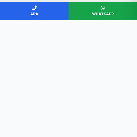
ARA
WHATSAPP
BAŞKENT SERVİS
Ankara'nın en güvenilir beyaz eşya servisi. Müşteri
memnuniyeti odaklı, garantili ve profesyonel çözümler.
Hızlı Erişim