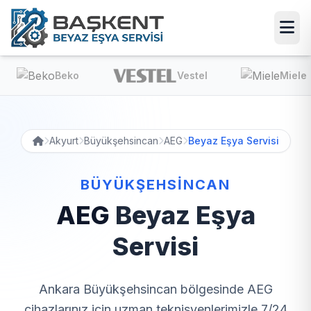
Beko
Vestel
Miele
Akyurt
Büyükşehsincan
AEG
Beyaz Eşya Servisi
BÜYÜKŞEHSINCAN
AEG
Beyaz Eşya
Servisi
Ankara Büyükşehsincan bölgesinde AEG
cihazlarınız için uzman teknisyenlerimizle 7/24