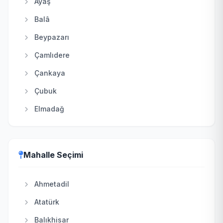
Ayaş
Balâ
Beypazarı
Çamlıdere
Çankaya
Çubuk
Elmadağ
Etimesgut
Evren
Mahalle Seçimi
Gölbaşı
Güdül
Ahmetadil
Haymana
Atatürk
Kahramankazan
Balıkhisar