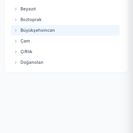
Kalecik
Beyazıt
Keçiören
Boztoprak
Kızılcahamam
Büyükşehsincan
Mamak
Çam
Nallıhan
Çiftlik
Polatlı
Doğanolan
Pursaklar
Elecik
Sincan
Galaba
Şereflikoçhisar
Güzelhisar
Yenimahalle
Haydar
Karacakaya
Karacalar