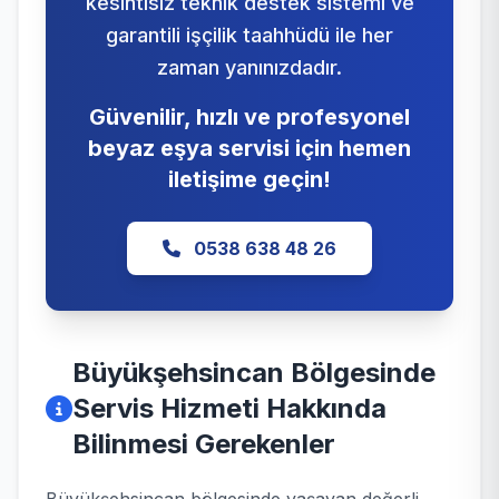
kesintisiz teknik destek sistemi ve
garantili işçilik taahhüdü ile her
zaman yanınızdadır.
Güvenilir, hızlı ve profesyonel
beyaz eşya servisi için hemen
iletişime geçin!
0538 638 48 26
Büyükşehsincan Bölgesinde
Servis Hizmeti Hakkında
Bilinmesi Gerekenler