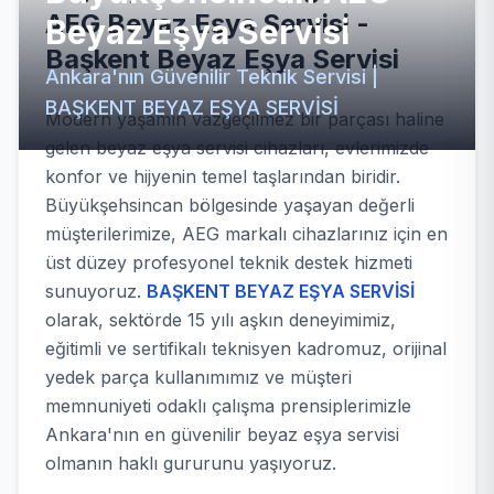
AEG Beyaz Eşya Servisi -
Beyaz Eşya Servisi
Başkent Beyaz Eşya Servisi
Ankara'nın Güvenilir Teknik Servisi |
BAŞKENT BEYAZ EŞYA SERVİSİ
Modern yaşamın vazgeçilmez bir parçası haline
gelen beyaz eşya servisi cihazları, evlerimizde
konfor ve hijyenin temel taşlarından biridir.
Büyükşehsincan bölgesinde yaşayan değerli
müşterilerimize, AEG markalı cihazlarınız için en
üst düzey profesyonel teknik destek hizmeti
sunuyoruz.
BAŞKENT BEYAZ EŞYA SERVİSİ
olarak, sektörde 15 yılı aşkın deneyimimiz,
eğitimli ve sertifikalı teknisyen kadromuz, orijinal
yedek parça kullanımımız ve müşteri
memnuniyeti odaklı çalışma prensiplerimizle
Ankara'nın en güvenilir beyaz eşya servisi
olmanın haklı gururunu yaşıyoruz.