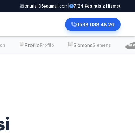
onurlali06@gmail.com
|
7/24 Kesintisiz Hizmet
0538 638 48 26
ch
Profilo
Siemens
si