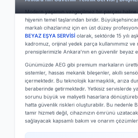
Modern yaşamın vazgeçilmez bir parçası haline g
hijyenin temel taşlarından biridir. Büyükşehsinc
markalı cihazlarınız için en üst düzey profesyo
BEYAZ EŞYA SERVİSİ
olarak, sektörde 15 yılı aşk
kadromuz, orijinal yedek parça kullanımımız ve 
prensiplerimizle Ankara'nın en güvenilir beyaz 
Günümüzde AEG gibi premium markaların ürettiği
sistemler, hassas mekanik bileşenler, akıllı sens
içermektedir. Bu teknolojik karmaşıklık, arıza d
beraberinde getirmektedir. Yetkisiz servislerde y
sorunu büyük ve maliyetli hasarlara dönüştürebilir
hatta güvenlik riskleri oluşturabilir. Bu nede
tamir hizmeti değil, cihazınızın ömrünü uzatacak
sağlayacak kapsamlı bakım ve onarım çözümler