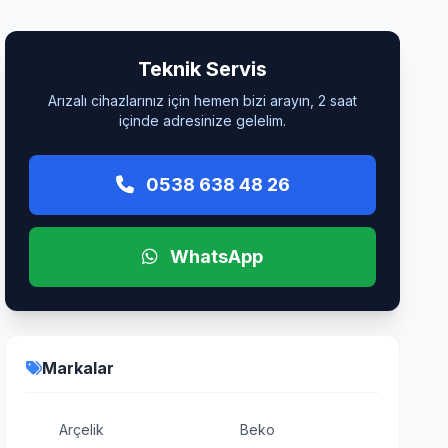
Teknik Servis
Arızalı cihazlarınız için hemen bizi arayın, 2 saat
içinde adresinize gelelim.
0538 638 48 26
WhatsApp
Markalar
Arçelik
Beko