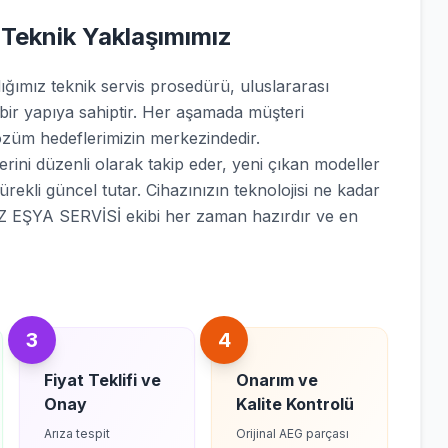
 Teknik Yaklaşımımız
mız teknik servis prosedürü, uluslararası
 bir yapıya sahiptir. Her aşamada müşteri
züm hedeflerimizin merkezindedir.
rini düzenli olarak takip eder, yeni çıkan modeller
sürekli güncel tutar. Cihazınızın teknolojisi ne kadar
 EŞYA SERVİSİ ekibi her zaman hazırdır ve en
3
4
Fiyat Teklifi ve
Onarım ve
Onay
Kalite Kontrolü
Arıza tespit
Orijinal AEG parçası