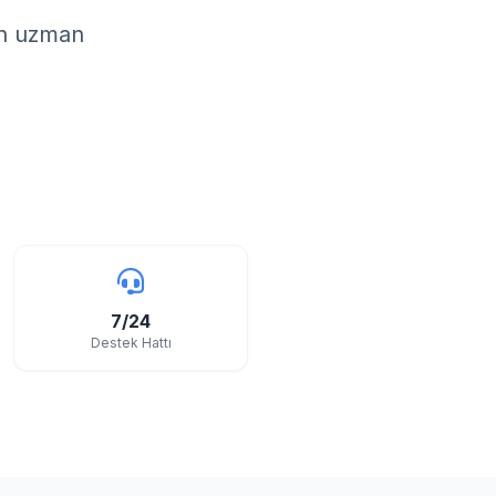
in uzman
7/24
Destek Hattı