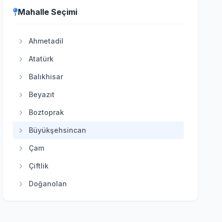
Evren
Mahalle Seçimi
Gölbaşı
Güdül
Ahmetadil
Haymana
Atatürk
Kahramankazan
Balıkhisar
Kalecik
Beyazıt
Keçiören
Boztoprak
Kızılcahamam
Büyükşehsincan
Mamak
Çam
Nallıhan
Çiftlik
Polatlı
Doğanolan
Pursaklar
Elecik
Sincan
Galaba