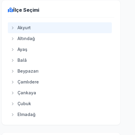
İlçe Seçimi
Akyurt
Altındağ
Ayaş
Balâ
Beypazarı
Çamlıdere
Çankaya
Çubuk
Elmadağ
Etimesgut