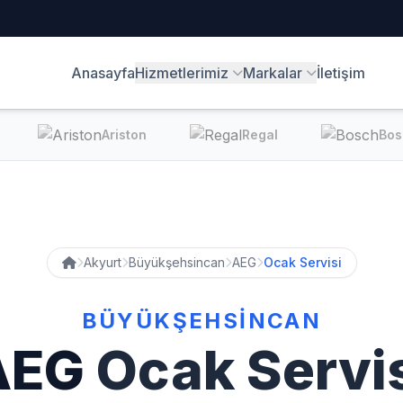
Anasayfa
Hizmetlerimiz
Markalar
İletişim
Ariston
Regal
Bos
Akyurt
Büyükşehsincan
AEG
Ocak Servisi
BÜYÜKŞEHSINCAN
AEG
Ocak Servi