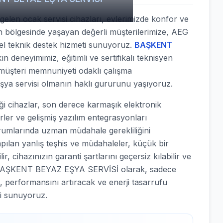
elen ocak servisi cihazları, evlerimizde konfor ve
an bölgesinde yaşayan değerli müşterilerimize, AEG
nel teknik destek hizmeti sunuyoruz.
BAŞKENT
ın deneyimimiz, eğitimli ve sertifikalı teknisyen
müşteri memnuniyeti odaklı çalışma
eşya servisi olmanın haklı gururunu yaşıyoruz.
 cihazlar, son derece karmaşık elektronik
örler ve gelişmiş yazılım entegrasyonları
urumlarında uzman müdahale gerekliliğini
apılan yanlış teşhis ve müdahaleler, küçük bir
, cihazınızın garanti şartlarını geçersiz kılabilir ve
nle BAŞKENT BEYAZ EŞYA SERVİSİ olarak, sadece
, performansını artıracak ve enerji tasarrufu
i sunuyoruz.