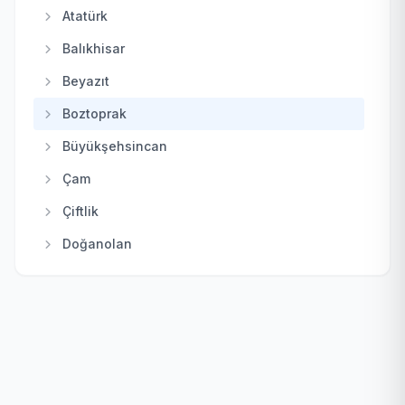
Haymana
Atatürk
Kahramankazan
Balıkhisar
Kalecik
Beyazıt
Keçiören
Boztoprak
Kızılcahamam
Büyükşehsincan
Mamak
Çam
Nallıhan
Çiftlik
Polatlı
Doğanolan
Pursaklar
Elecik
Sincan
Galaba
Şereflikoçhisar
Güzelhisar
Yenimahalle
Haydar