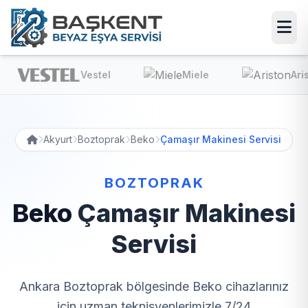
Vestel
Miele
Ariston
Akyurt
Boztoprak
Beko
Çamaşır Makinesi Servisi
BOZTOPRAK
Beko
Çamaşır Makinesi
Servisi
Ankara Boztoprak bölgesinde Beko cihazlarınız
için uzman teknisyenlerimizle 7/24