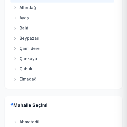
Altındağ
Ayaş
Balâ
Beypazarı
Çamlıdere
Çankaya
Çubuk
Elmadağ
Etimesgut
Evren
Mahalle Seçimi
Gölbaşı
Güdül
Ahmetadil