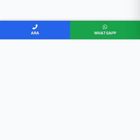
ARA
WHATSAPP
BAŞKENT SERVİS
Ankara'nın en güvenilir beyaz eşya servisi. Müşteri
memnuniyeti odaklı, garantili ve profesyonel çözümler.