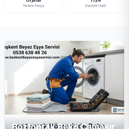
Orjinal
7/24
Yedek Parça
Destek Hattı
Boztoprak Beko Çamaşır
Boztoprak Bölgesinde Beko