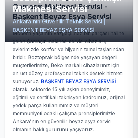
Çamaşır Makinesi Servisi -
Makinesi Servisi
Başkent Beyaz Eşya Servisi
Ankara'nın Güvenilir Teknik Servisi |
BAŞKENT BEYAZ EŞYA SERVİSİ
Modern yaşamın vazgeçilmez bir parçası haline
gelen Çamaşır makinesi servisi cihazları,
evlerimizde konfor ve hijyenin temel taşlarından
biridir. Boztoprak bölgesinde yaşayan değerli
müşterilerimize, Beko markalı cihazlarınız için
en üst düzey profesyonel teknik destek hizmeti
sunuyoruz.
BAŞKENT BEYAZ EŞYA SERVİSİ
olarak, sektörde 15 yılı aşkın deneyimimiz,
eğitimli ve sertifikalı teknisyen kadromuz, orijinal
yedek parça kullanımımız ve müşteri
memnuniyeti odaklı çalışma prensiplerimizle
Ankara'nın en güvenilir beyaz eşya servisi
olmanın haklı gururunu yaşıyoruz.