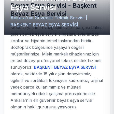
Beyaz Eşya Servisi - Başkent
Eşya Servisi
Beyaz Eşya Servisi
Ankara'nın Güvenilir Teknik Servisi |
BAŞKENT BEYAZ EŞYA SERVİSİ
Modern yaşamın vazgeçilmez bir parçası haline
gelen beyaz eşya servisi cihazları, evlerimizde
konfor ve hijyenin temel taşlarından biridir.
Boztoprak bölgesinde yaşayan değerli
müşterilerimize, Miele markalı cihazlarınız için
en üst düzey profesyonel teknik destek hizmeti
sunuyoruz.
BAŞKENT BEYAZ EŞYA SERVİSİ
olarak, sektörde 15 yılı aşkın deneyimimiz,
eğitimli ve sertifikalı teknisyen kadromuz, orijinal
yedek parça kullanımımız ve müşteri
memnuniyeti odaklı çalışma prensiplerimizle
Ankara'nın en güvenilir beyaz eşya servisi
olmanın haklı gururunu yaşıyoruz.