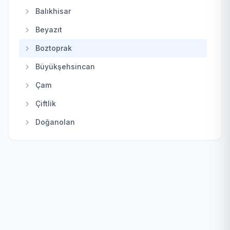
Kahramankazan
Balıkhisar
Kalecik
Beyazıt
Keçiören
Boztoprak
Kızılcahamam
Büyükşehsincan
Mamak
Çam
Nallıhan
Çiftlik
Polatlı
Doğanolan
Pursaklar
Elecik
Sincan
Galaba
Şereflikoçhisar
Güzelhisar
Yenimahalle
Haydar
Karacakaya