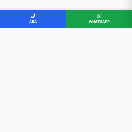
ARA
WHATSAPP
BAŞKENT SERVİS
Ankara'nın en güvenilir beyaz eşya servisi. Müşteri
memnuniyeti odaklı, garantili ve profesyonel çözümler.