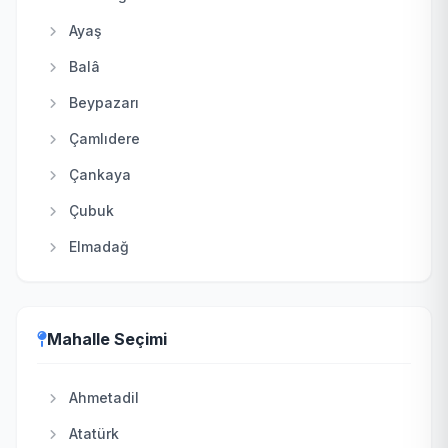
Ayaş
Balâ
Beypazarı
Çamlıdere
Çankaya
Çubuk
Elmadağ
Etimesgut
Evren
Mahalle Seçimi
Gölbaşı
Güdül
Ahmetadil
Haymana
Atatürk