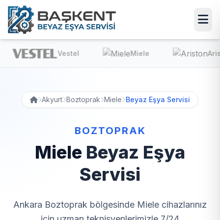
Vestel
Miele
Ariston
Akyurt
Boztoprak
Miele
Beyaz Eşya Servisi
BOZTOPRAK
Miele
Beyaz Eşya
Servisi
Ankara Boztoprak bölgesinde Miele cihazlarınız
için uzman teknisyenlerimizle 7/24