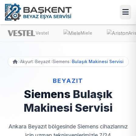
Vestel
Miele
Ariston
Akyurt
Beyazıt
Siemens
Bulaşık Makinesi Servisi
BEYAZIT
Siemens
Bulaşık
Makinesi Servisi
Ankara Beyazıt bölgesinde Siemens cihazlarınız
için uzman teknisyenlerimizle 7/24