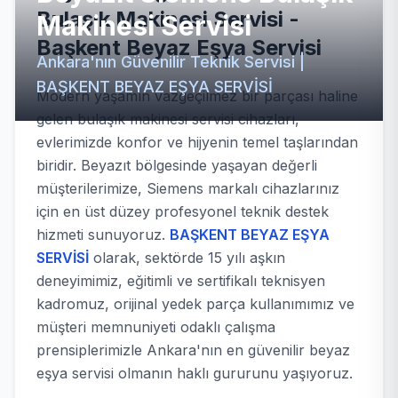
Bulaşık Makinesi Servisi -
Makinesi Servisi
Başkent Beyaz Eşya Servisi
Ankara'nın Güvenilir Teknik Servisi |
BAŞKENT BEYAZ EŞYA SERVİSİ
Modern yaşamın vazgeçilmez bir parçası haline
gelen bulaşık makinesi servisi cihazları,
evlerimizde konfor ve hijyenin temel taşlarından
biridir. Beyazıt bölgesinde yaşayan değerli
müşterilerimize, Siemens markalı cihazlarınız
için en üst düzey profesyonel teknik destek
hizmeti sunuyoruz.
BAŞKENT BEYAZ EŞYA
SERVİSİ
olarak, sektörde 15 yılı aşkın
deneyimimiz, eğitimli ve sertifikalı teknisyen
kadromuz, orijinal yedek parça kullanımımız ve
müşteri memnuniyeti odaklı çalışma
prensiplerimizle Ankara'nın en güvenilir beyaz
eşya servisi olmanın haklı gururunu yaşıyoruz.