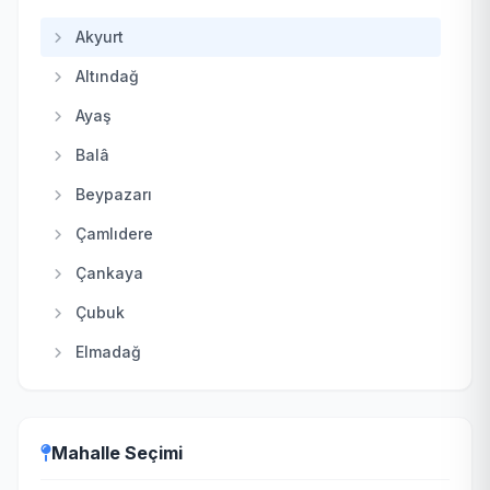
Akyurt
Altındağ
Ayaş
Balâ
Beypazarı
Çamlıdere
Çankaya
Çubuk
Elmadağ
Etimesgut
Evren
Mahalle Seçimi
Gölbaşı