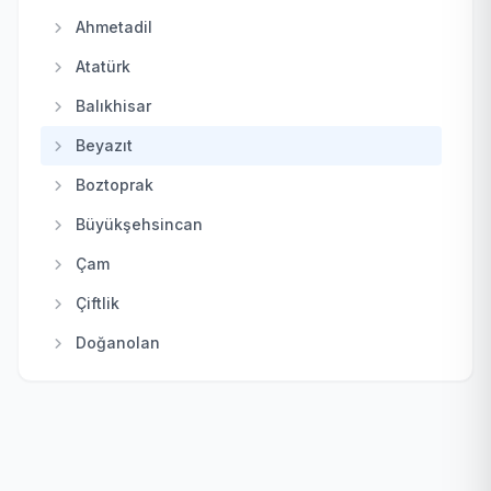
Güdül
Ahmetadil
Haymana
Atatürk
Kahramankazan
Balıkhisar
Kalecik
Beyazıt
Keçiören
Boztoprak
Kızılcahamam
Büyükşehsincan
Mamak
Çam
Nallıhan
Çiftlik
Polatlı
Doğanolan
Pursaklar
Elecik
Sincan
Galaba
Şereflikoçhisar
Güzelhisar