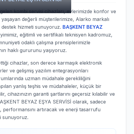
elen kombi servisi cihazları, evlerimizde konfor ve
e yaşayan değerli müşterilerimize, Alarko markalı
ik destek hizmeti sunuyoruz.
BAŞKENT BEYAZ
yimimiz, eğitimli ve sertifikalı teknisyen kadromuz,
nuniyeti odaklı çalışma prensiplerimizle
nın haklı gururunu yaşıyoruz.
iği cihazlar, son derece karmaşık elektronik
örler ve gelişmiş yazılım entegrasyonları
urumlarında uzman müdahale gerekliliğini
apılan yanlış teşhis ve müdahaleler, küçük bir
, cihazınızın garanti şartlarını geçersiz kılabilir ve
nle BAŞKENT BEYAZ EŞYA SERVİSİ olarak, sadece
, performansını artıracak ve enerji tasarrufu
i sunuyoruz.