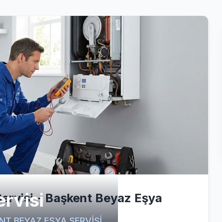
rvisi
ervisi - Başkent Beyaz Eşya
ŞKENT BEYAZ EŞYA SERVİSİ