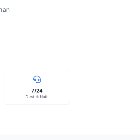
zman
7/24
Destek Hattı