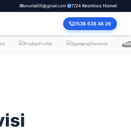
onurlali06@gmail.com
|
7/24 Kesintisiz Hizmet
0538 638 48 26
ch
Profilo
Siemens
isi