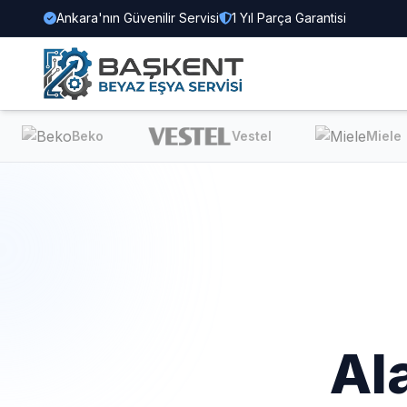
Ankara'nın Güvenilir Servisi
1 Yıl Parça Garantisi
Beko
Vestel
Miele
Al