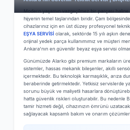
Modern yaşamın vazgeçilmez bir parçası haline g
hijyenin temel taşlarından biridir. Çam bölgesind
cihazlarınız için en üst düzey profesyonel tekn
EŞYA SERVİSİ
olarak, sektörde 15 yılı aşkın dene
orijinal yedek parça kullanımımız ve müşteri mem
Ankara'nın en güvenilir beyaz eşya servisi olma
Günümüzde Alarko gibi premium markaların ürett
sistemler, hassas mekanik bileşenler, akıllı sens
içermektedir. Bu teknolojik karmaşıklık, arıza d
beraberinde getirmektedir. Yetkisiz servislerde y
sorunu büyük ve maliyetli hasarlara dönüştürebilir
hatta güvenlik riskleri oluşturabilir. Bu nede
tamir hizmeti değil, cihazınızın ömrünü uzatacak
sağlayacak kapsamlı bakım ve onarım çözümler