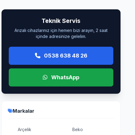
Teknik Servis
Arızalı cihazlarınız için hemen bizi arayın, 2 saat
içinde adresinize gelelim.
0538 638 48 26
WhatsApp
Markalar
Arçelik
Beko