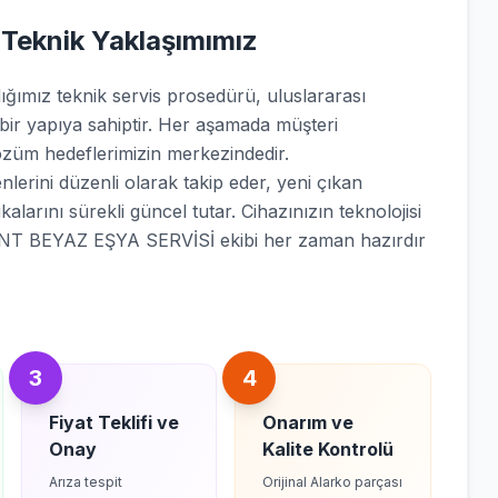
 Teknik Yaklaşımımız
mız teknik servis prosedürü, uluslararası
 bir yapıya sahiptir. Her aşamada müşteri
züm hedeflerimizin merkezindedir.
lerini düzenli olarak takip eder, yeni çıkan
kalarını sürekli güncel tutar. Cihazınızın teknolojisi
ENT BEYAZ EŞYA SERVİSİ ekibi her zaman hazırdır
3
4
Fiyat Teklifi ve
Onarım ve
Onay
Kalite Kontrolü
Arıza tespit
Orijinal Alarko parçası