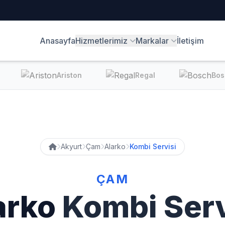
Anasayfa
Hizmetlerimiz
Markalar
İletişim
Ariston
Regal
Bos
Akyurt
Çam
Alarko
Kombi Servisi
ÇAM
arko
Kombi Serv