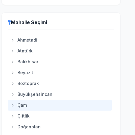
Etimesgut
Evren
Mahalle Seçimi
Gölbaşı
Güdül
Ahmetadil
Haymana
Atatürk
Kahramankazan
Balıkhisar
Kalecik
Beyazıt
Keçiören
Boztoprak
Kızılcahamam
Büyükşehsincan
Mamak
Çam
Nallıhan
Çiftlik
Polatlı
Doğanolan