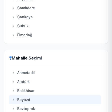
Çamlıdere
Çankaya
Çubuk
Elmadağ
Etimesgut
Evren
Mahalle Seçimi
Gölbaşı
Güdül
Ahmetadil
Haymana
Atatürk
Kahramankazan
Balıkhisar
Kalecik
Beyazıt
Keçiören
Boztoprak