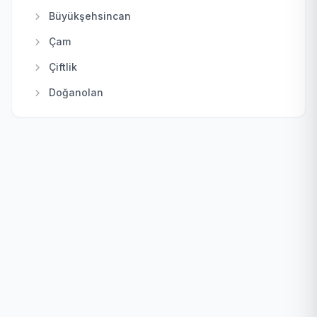
Kızılcahamam
Büyükşehsincan
Mamak
Çam
Nallıhan
Çiftlik
Polatlı
Doğanolan
Pursaklar
Elecik
Sincan
Galaba
Şereflikoçhisar
Güzelhisar
Yenimahalle
Haydar
Karacakaya
Karacalar
Karayatak
Kızık