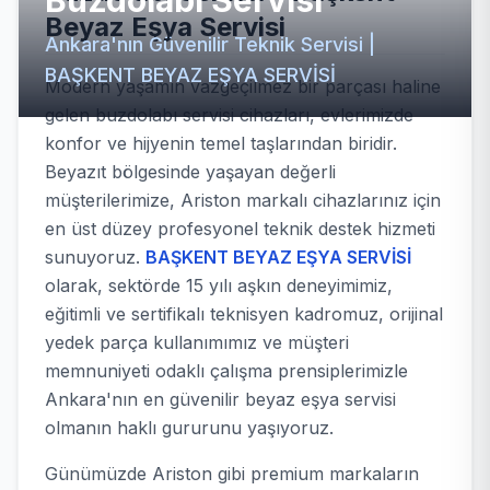
Buzdolabı Servisi
Beyaz Eşya Servisi
Ankara'nın Güvenilir Teknik Servisi |
BAŞKENT BEYAZ EŞYA SERVİSİ
Modern yaşamın vazgeçilmez bir parçası haline
gelen buzdolabı servisi cihazları, evlerimizde
konfor ve hijyenin temel taşlarından biridir.
Beyazıt bölgesinde yaşayan değerli
müşterilerimize, Ariston markalı cihazlarınız için
en üst düzey profesyonel teknik destek hizmeti
sunuyoruz.
BAŞKENT BEYAZ EŞYA SERVİSİ
olarak, sektörde 15 yılı aşkın deneyimimiz,
eğitimli ve sertifikalı teknisyen kadromuz, orijinal
yedek parça kullanımımız ve müşteri
memnuniyeti odaklı çalışma prensiplerimizle
Ankara'nın en güvenilir beyaz eşya servisi
olmanın haklı gururunu yaşıyoruz.
Günümüzde Ariston gibi premium markaların