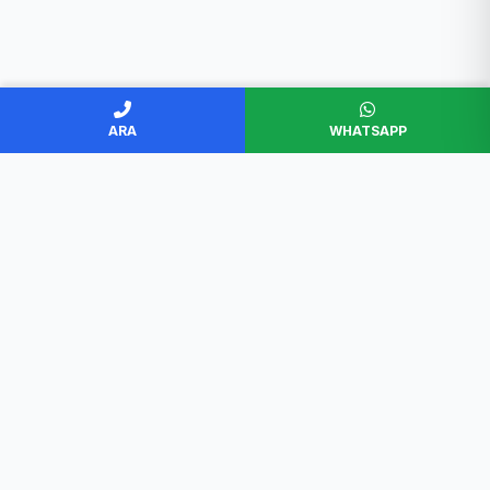
ARA
WHATSAPP
BAŞKENT SERVİS
Ankara'nın en güvenilir beyaz eşya servisi. Müşteri
memnuniyeti odaklı, garantili ve profesyonel çözümler.