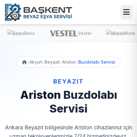
Beko
Vestel
Miele
Akyurt
Beyazıt
Ariston
Buzdolabı Servisi
BEYAZIT
Ariston
Buzdolabı
Servisi
Ankara Beyazıt bölgesinde Ariston cihazlarınız için
uzman teknisyenlerimizle 7/24 hizmetinizdeyiz.