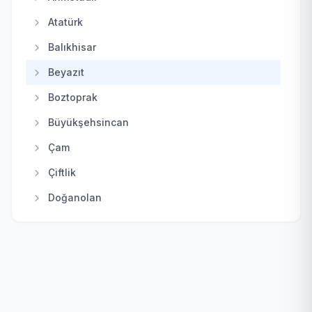
Haymana
Atatürk
Kahramankazan
Balıkhisar
Kalecik
Beyazıt
Keçiören
Boztoprak
Kızılcahamam
Büyükşehsincan
Mamak
Çam
Nallıhan
Çiftlik
Polatlı
Doğanolan
Pursaklar
Elecik
Sincan
Galaba
Şereflikoçhisar
Güzelhisar
Yenimahalle
Haydar