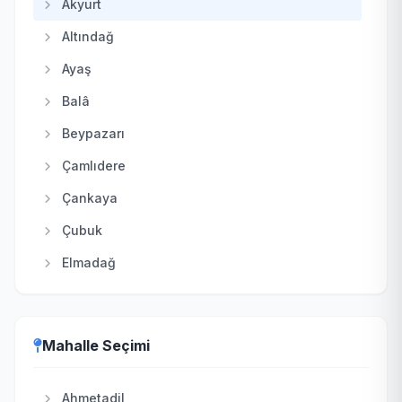
Akyurt
Altındağ
Ayaş
Balâ
Beypazarı
Çamlıdere
Çankaya
Çubuk
Elmadağ
Etimesgut
Evren
Mahalle Seçimi
Gölbaşı
Güdül
Ahmetadil