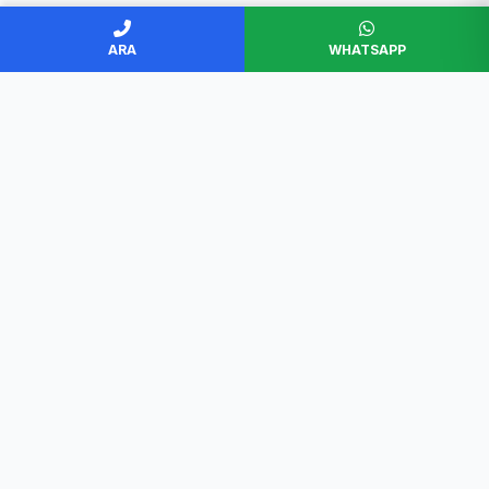
ARA
WHATSAPP
BAŞKENT SERVİS
Ankara'nın en güvenilir beyaz eşya servisi. Müşteri
memnuniyeti odaklı, garantili ve profesyonel çözümler.
Hızlı Erişim