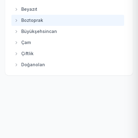
Kalecik
Beyazıt
Keçiören
Boztoprak
Kızılcahamam
Büyükşehsincan
Mamak
Çam
Nallıhan
Çiftlik
Polatlı
Doğanolan
Pursaklar
Elecik
Sincan
Galaba
Şereflikoçhisar
Güzelhisar
Yenimahalle
Haydar
Karacakaya
Karacalar