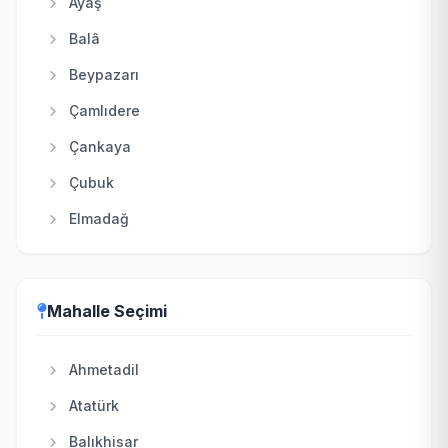
Ayaş
Balâ
Beypazarı
Çamlıdere
Çankaya
Çubuk
Elmadağ
Etimesgut
Evren
Mahalle Seçimi
Gölbaşı
Güdül
Ahmetadil
Haymana
Atatürk
Kahramankazan
Balıkhisar