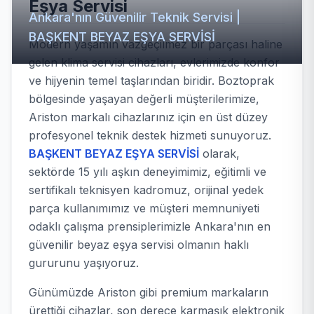
Eşya Servisi
Ankara'nın Güvenilir Teknik Servisi |
BAŞKENT BEYAZ EŞYA SERVİSİ
Modern yaşamın vazgeçilmez bir parçası haline
gelen klima servisi cihazları, evlerimizde konfor
ve hijyenin temel taşlarından biridir. Boztoprak
bölgesinde yaşayan değerli müşterilerimize,
Ariston markalı cihazlarınız için en üst düzey
profesyonel teknik destek hizmeti sunuyoruz.
BAŞKENT BEYAZ EŞYA SERVİSİ
olarak,
sektörde 15 yılı aşkın deneyimimiz, eğitimli ve
sertifikalı teknisyen kadromuz, orijinal yedek
parça kullanımımız ve müşteri memnuniyeti
odaklı çalışma prensiplerimizle Ankara'nın en
güvenilir beyaz eşya servisi olmanın haklı
gururunu yaşıyoruz.
Günümüzde Ariston gibi premium markaların
ürettiği cihazlar, son derece karmaşık elektronik