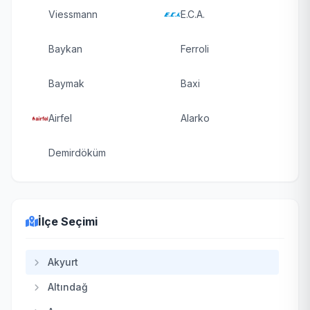
Viessmann
E.C.A.
Baykan
Ferroli
Baymak
Baxi
Airfel
Alarko
Demirdöküm
İlçe Seçimi
Akyurt
Altındağ