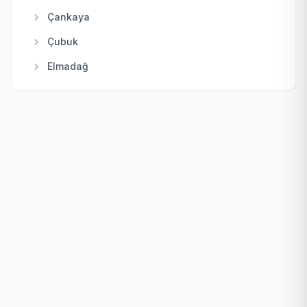
Çankaya
Çubuk
Elmadağ
Etimesgut
Evren
Gölbaşı
Güdül
Haymana
Kahramankazan
Kalecik
Keçiören
Kızılcahamam