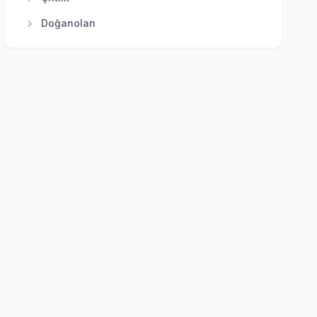
Polatlı
Doğanolan
Pursaklar
Elecik
Sincan
Galaba
Şereflikoçhisar
Güzelhisar
Yenimahalle
Haydar
Karacakaya
Karacalar
Karayatak
Kızık
Kozayağı
Samut
Saracalar