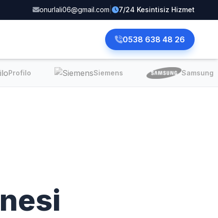
onurlali06@gmail.com
|
7/24 Kesintisiz Hizmet
0538 638 48 26
Profilo
Siemens
Samsung
nesi