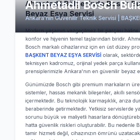
Ahmetadil Bosch Bula
Ahmetadil Bölgesinde Bosch Bul
Beyaz Eşya Servisi
Ankara'nın Güvenilir Teknik Servisi | BA
Modern yaşamın vazgeçilmez bir parçası haline ge
konfor ve hijyenin temel taşlarından biridir. Ahm
Bosch markalı cihazlarınız için en üst düzey pr
BAŞKENT BEYAZ EŞYA SERVİSİ
olarak, sektörde 
teknisyen kadromuz, orijinal yedek parça kullan
prensiplerimizle Ankara'nın en güvenilir beyaz 
Günümüzde Bosch gibi premium markaların üretti
sistemler, hassas mekanik bileşenler, akıllı sens
içermektedir. Bu teknolojik karmaşıklık, arıza d
beraberinde getirmektedir. Yetkisiz servislerde y
sorunu büyük ve maliyetli hasarlara dönüştürebilir
hatta güvenlik riskleri oluşturabilir. Bu nede
tamir hizmeti değil, cihazınızın ömrünü uzatacak