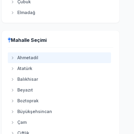
Çubuk
Elmadağ
Etimesgut
Evren
Mahalle Seçimi
Gölbaşı
Güdül
Ahmetadil
Haymana
Atatürk
Kahramankazan
Balıkhisar
Kalecik
Beyazıt
Keçiören
Boztoprak
Kızılcahamam
Büyükşehsincan
Mamak
Çam
Nallıhan
Çiftlik