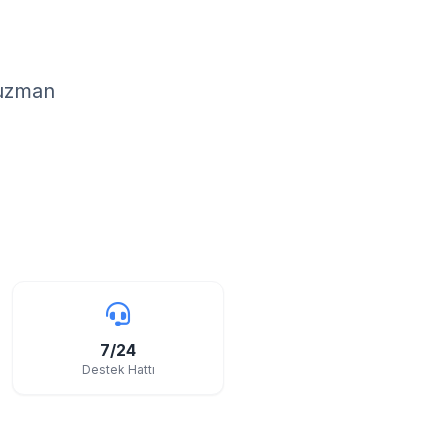
 uzman
7/24
Destek Hattı