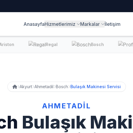
Anasayfa
Hizmetlerimiz
Markalar
İletişim
ston
Regal
Bosch
Akyurt
Ahmetadil
Bosch
Bulaşık Makinesi Servisi
AHMETADIL
ch
Bulaşık Maki