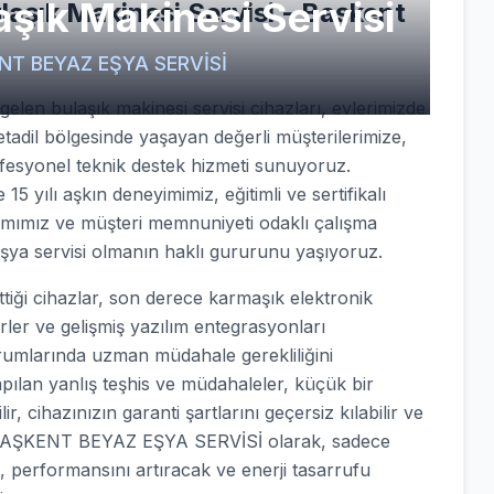
şık Makinesi Servisi
aşık Makinesi Servisi - Başkent
ŞKENT BEYAZ EŞYA SERVİSİ
len bulaşık makinesi servisi cihazları, evlerimizde
etadil bölgesinde yaşayan değerli müşterilerimize,
ofesyonel teknik destek hizmeti sunuyoruz.
15 yılı aşkın deneyimimiz, eğitimli ve sertifikalı
ımımız ve müşteri memnuniyeti odaklı çalışma
eşya servisi olmanın haklı gururunu yaşıyoruz.
ği cihazlar, son derece karmaşık elektronik
örler ve gelişmiş yazılım entegrasyonları
urumlarında uzman müdahale gerekliliğini
apılan yanlış teşhis ve müdahaleler, küçük bir
, cihazınızın garanti şartlarını geçersiz kılabilir ve
nle BAŞKENT BEYAZ EŞYA SERVİSİ olarak, sadece
, performansını artıracak ve enerji tasarrufu