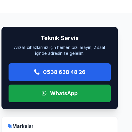
Teknik Servis
Arızalı cihazlarınız için hemen bizi arayın, 2 saat
içinde adresinize gelelim.
0538 638 48 26
WhatsApp
Markalar