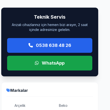
Teknik Servis
Arızalı cihazlarınız için hemen bizi arayın, 2 saat
içinde adresinize gelelim.
0538 638 48 26
WhatsApp
Markalar
Arçelik
Beko