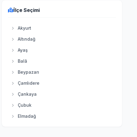
İlçe Seçimi
Akyurt
Altındağ
Ayaş
Balâ
Beypazarı
Çamlıdere
Çankaya
Çubuk
Elmadağ
Etimesgut