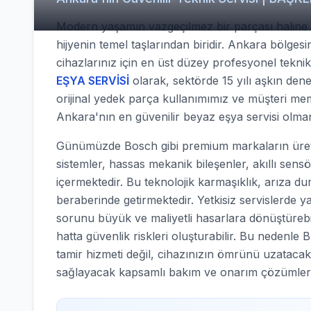
Modern yaşamın vazgeçilmez bir parçası haline ge
hijyenin temel taşlarından biridir. Ankara bölge
cihazlarınız için en üst düzey profesyonel tekn
EŞYA SERVİSİ
olarak, sektörde 15 yılı aşkın dene
orijinal yedek parça kullanımımız ve müşteri mem
Ankara'nın en güvenilir beyaz eşya servisi olma
Günümüzde Bosch gibi premium markaların üretti
sistemler, hassas mekanik bileşenler, akıllı sens
içermektedir. Bu teknolojik karmaşıklık, arıza d
beraberinde getirmektedir. Yetkisiz servislerde y
sorunu büyük ve maliyetli hasarlara dönüştürebilir
hatta güvenlik riskleri oluşturabilir. Bu nede
tamir hizmeti değil, cihazınızın ömrünü uzatacak
sağlayacak kapsamlı bakım ve onarım çözümler