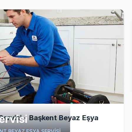
ervisi
Servisi - Başkent Beyaz Eşya
ŞKENT BEYAZ EŞYA SERVİSİ