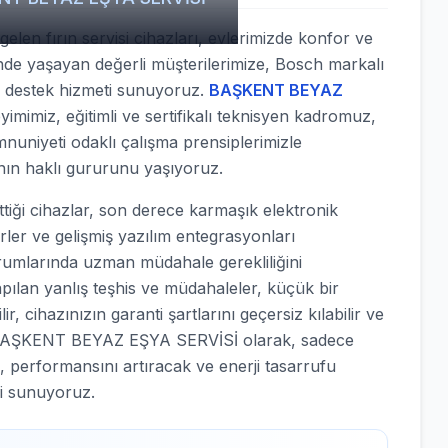
len fırın servisi cihazları, evlerimizde konfor ve
sinde yaşayan değerli müşterilerimize, Bosch markalı
ik destek hizmeti sunuyoruz.
BAŞKENT BEYAZ
yimimiz, eğitimli ve sertifikalı teknisyen kadromuz,
nuniyeti odaklı çalışma prensiplerimizle
nın haklı gururunu yaşıyoruz.
ği cihazlar, son derece karmaşık elektronik
örler ve gelişmiş yazılım entegrasyonları
urumlarında uzman müdahale gerekliliğini
apılan yanlış teşhis ve müdahaleler, küçük bir
, cihazınızın garanti şartlarını geçersiz kılabilir ve
nle BAŞKENT BEYAZ EŞYA SERVİSİ olarak, sadece
, performansını artıracak ve enerji tasarrufu
i sunuyoruz.