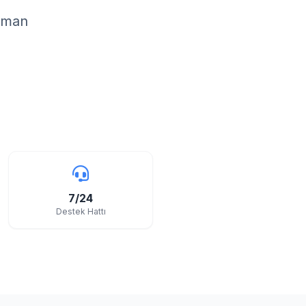
uzman
7/24
Destek Hattı