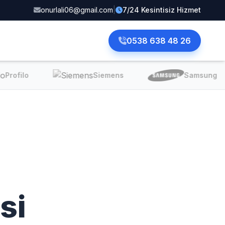
onurlali06@gmail.com
|
7/24 Kesintisiz Hizmet
0538 638 48 26
Profilo
Siemens
Samsung
si