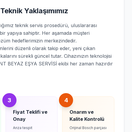
 Teknik Yaklaşımımız
mız teknik servis prosedürü, uluslararası
 bir yapıya sahiptir. Her aşamada müşteri
züm hedeflerimizin merkezindedir.
lerini düzenli olarak takip eder, yeni çıkan
kalarını sürekli güncel tutar. Cihazınızın teknolojisi
ENT BEYAZ EŞYA SERVİSİ ekibi her zaman hazırdır
3
4
Fiyat Teklifi ve
Onarım ve
Onay
Kalite Kontrolü
Arıza tespit
Orijinal Bosch parçası