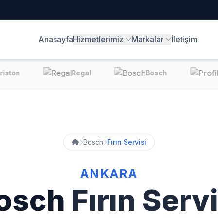
Anasayfa
Hizmetlerimiz
Markalar
İletişim
ston
Regal
Bosch
Bosch
Fırın Servisi
ANKARA
osch
Fırın Servi