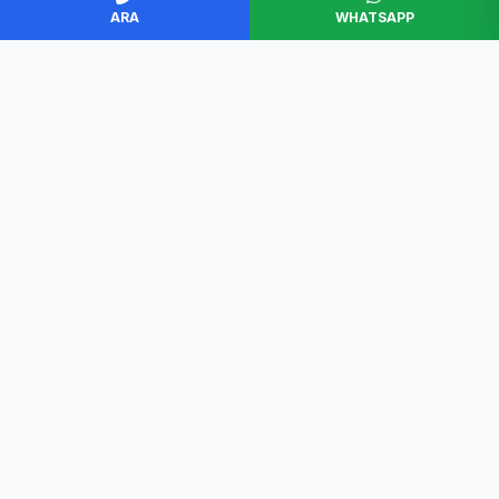
ARA
WHATSAPP
BAŞKENT SERVİS
Ankara'nın en güvenilir beyaz eşya servisi. Müşteri
memnuniyeti odaklı, garantili ve profesyonel çözümler.
Hızlı Erişim