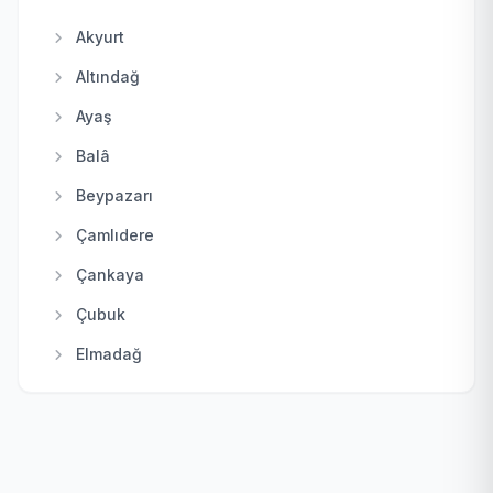
Akyurt
Altındağ
Ayaş
Balâ
Beypazarı
Çamlıdere
Çankaya
Çubuk
Elmadağ
Etimesgut
Evren
Gölbaşı