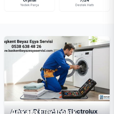
Orjinal
7/24
Yedek Parça
Destek Hattı
Ankara Electrolux
Ankara Bölgesinde Electrolux