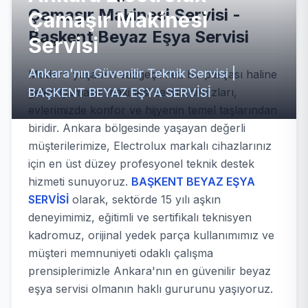
Çamaşır Makinesi Servisi -
Çamaşır Makinesi
Başkent Beyaz Eşya Servisi
Servisi
Ankara'nın Güvenilir Teknik Servisi |
Modern yaşamın vazgeçilmez bir parçası haline
BAŞKENT BEYAZ EŞYA SERVİSİ
gelen Çamaşır makinesi servisi cihazları,
evlerimizde konfor ve hijyenin temel taşlarından
biridir. Ankara bölgesinde yaşayan değerli
müşterilerimize, Electrolux markalı cihazlarınız
için en üst düzey profesyonel teknik destek
hizmeti sunuyoruz.
BAŞKENT BEYAZ EŞYA
SERVİSİ
olarak, sektörde 15 yılı aşkın
deneyimimiz, eğitimli ve sertifikalı teknisyen
kadromuz, orijinal yedek parça kullanımımız ve
müşteri memnuniyeti odaklı çalışma
prensiplerimizle Ankara'nın en güvenilir beyaz
eşya servisi olmanın haklı gururunu yaşıyoruz.