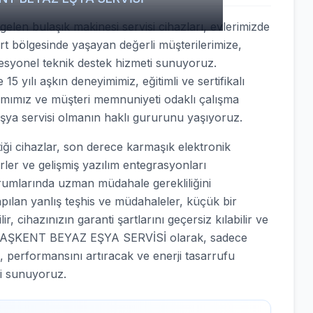
len bulaşık makinesi servisi cihazları, evlerimizde
urt bölgesinde yaşayan değerli müşterilerimize,
fesyonel teknik destek hizmeti sunuyoruz.
15 yılı aşkın deneyimimiz, eğitimli ve sertifikalı
ımımız ve müşteri memnuniyeti odaklı çalışma
eşya servisi olmanın haklı gururunu yaşıyoruz.
ği cihazlar, son derece karmaşık elektronik
örler ve gelişmiş yazılım entegrasyonları
urumlarında uzman müdahale gerekliliğini
apılan yanlış teşhis ve müdahaleler, küçük bir
, cihazınızın garanti şartlarını geçersiz kılabilir ve
nle BAŞKENT BEYAZ EŞYA SERVİSİ olarak, sadece
, performansını artıracak ve enerji tasarrufu
i sunuyoruz.