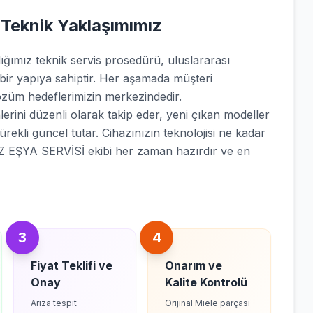
 Teknik Yaklaşımımız
mız teknik servis prosedürü, uluslararası
 bir yapıya sahiptir. Her aşamada müşteri
züm hedeflerimizin merkezindedir.
erini düzenli olarak takip eder, yeni çıkan modeller
sürekli güncel tutar. Cihazınızın teknolojisi ne kadar
 EŞYA SERVİSİ ekibi her zaman hazırdır ve en
3
4
Fiyat Teklifi ve
Onarım ve
Onay
Kalite Kontrolü
Arıza tespit
Orijinal Miele parçası