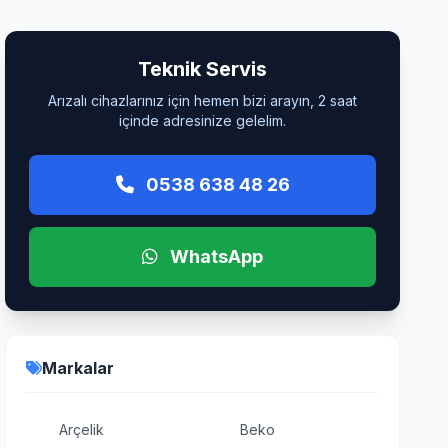
Teknik Servis
Arızalı cihazlarınız için hemen bizi arayın, 2 saat
içinde adresinize gelelim.
0538 638 48 26
WhatsApp
Markalar
Arçelik
Beko