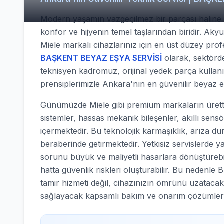
Modern yaşamın vazgeçilmez bir parçası haline ge
konfor ve hijyenin temel taşlarından biridir. Aky
Miele markalı cihazlarınız için en üst düzey pro
BAŞKENT BEYAZ EŞYA SERVİSİ
olarak, sektörde 
teknisyen kadromuz, orijinal yedek parça kullan
prensiplerimizle Ankara'nın en güvenilir beyaz 
Günümüzde Miele gibi premium markaların üretti
sistemler, hassas mekanik bileşenler, akıllı sens
içermektedir. Bu teknolojik karmaşıklık, arıza d
beraberinde getirmektedir. Yetkisiz servislerde y
sorunu büyük ve maliyetli hasarlara dönüştürebilir
hatta güvenlik riskleri oluşturabilir. Bu nede
tamir hizmeti değil, cihazınızın ömrünü uzatacak
sağlayacak kapsamlı bakım ve onarım çözümler