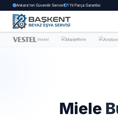
Ankara'nın Güvenilir Servisi
1 Yıl Parça Garantisi
Vestel
Miele
Ari
Miele
B