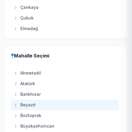
Çankaya
Çubuk
Elmadağ
Etimesgut
Evren
Mahalle Seçimi
Gölbaşı
Güdül
Ahmetadil
Haymana
Atatürk
Kahramankazan
Balıkhisar
Kalecik
Beyazıt
Keçiören
Boztoprak
Kızılcahamam
Büyükşehsincan