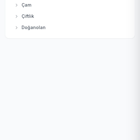
Mamak
Çam
Nallıhan
Çiftlik
Polatlı
Doğanolan
Pursaklar
Elecik
Sincan
Galaba
Şereflikoçhisar
Güzelhisar
Yenimahalle
Haydar
Karacakaya
Karacalar
Karayatak
Kızık
Kozayağı
Samut