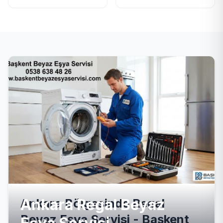
Ankara Regal Beyaz
Ankara Bölgesinde Regal
Beyaz Eşya Servisi - Başkent