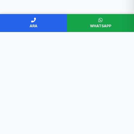
ARA
WHATSAPP
BAŞKENT SERVİS
Ankara'nın en güvenilir beyaz eşya servisi. Müşteri
memnuniyeti odaklı, garantili ve profesyonel çözümler.