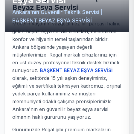
Eşya Servisi
Beyaz Eşya Servisi
Ankara'nın Güvenilir Teknik Servisi |
BAŞKENT BEYAZ EŞYA SERVİSİ
Modern yaşamın vazgeçilmez bir parçası haline
gelen beyaz eşya servisi cihazları, evlerimizde
konfor ve hijyenin temel taşlarından biridir.
Ankara bölgesinde yaşayan değerli
müşterilerimize, Regal markalı cihazlarınız için
en üst düzey profesyonel teknik destek hizmeti
sunuyoruz.
BAŞKENT BEYAZ EŞYA SERVİSİ
olarak, sektörde 15 yılı aşkın deneyimimiz,
eğitimli ve sertifikalı teknisyen kadromuz, orijinal
yedek parça kullanımımız ve müşteri
memnuniyeti odaklı çalışma prensiplerimizle
Ankara'nın en güvenilir beyaz eşya servisi
olmanın haklı gururunu yaşıyoruz.
Günümüzde Regal gibi premium markaların