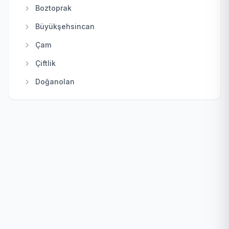
Keçiören
Boztoprak
Kızılcahamam
Büyükşehsincan
Mamak
Çam
Nallıhan
Çiftlik
Polatlı
Doğanolan
Pursaklar
Elecik
Sincan
Galaba
Şereflikoçhisar
Güzelhisar
Yenimahalle
Haydar
Karacakaya
Karacalar
Karayatak
Kızık