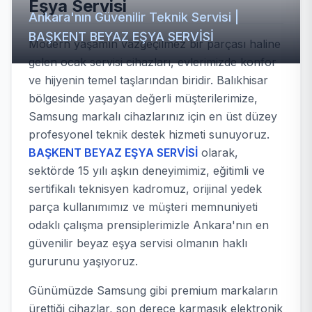
Eşya Servisi
Ankara'nın Güvenilir Teknik Servisi |
BAŞKENT BEYAZ EŞYA SERVİSİ
Modern yaşamın vazgeçilmez bir parçası haline
gelen ocak servisi cihazları, evlerimizde konfor
ve hijyenin temel taşlarından biridir. Balıkhisar
bölgesinde yaşayan değerli müşterilerimize,
Samsung markalı cihazlarınız için en üst düzey
profesyonel teknik destek hizmeti sunuyoruz.
BAŞKENT BEYAZ EŞYA SERVİSİ
olarak,
sektörde 15 yılı aşkın deneyimimiz, eğitimli ve
sertifikalı teknisyen kadromuz, orijinal yedek
parça kullanımımız ve müşteri memnuniyeti
odaklı çalışma prensiplerimizle Ankara'nın en
güvenilir beyaz eşya servisi olmanın haklı
gururunu yaşıyoruz.
Günümüzde Samsung gibi premium markaların
ürettiği cihazlar, son derece karmaşık elektronik