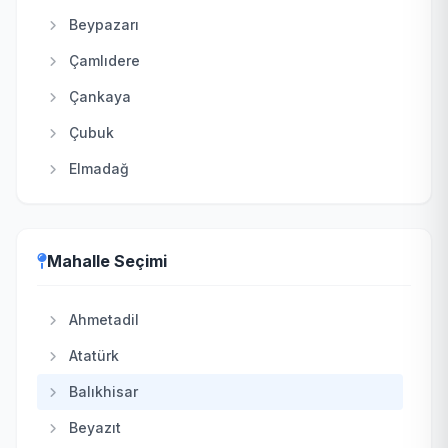
Beypazarı
Çamlıdere
Çankaya
Çubuk
Elmadağ
Etimesgut
Evren
Mahalle Seçimi
Gölbaşı
Güdül
Ahmetadil
Haymana
Atatürk
Kahramankazan
Balıkhisar
Kalecik
Beyazıt