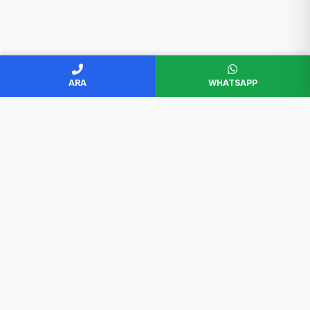
ARA
WHATSAPP
BAŞKENT SERVİS
Ankara'nın en güvenilir beyaz eşya servisi. Müşteri
memnuniyeti odaklı, garantili ve profesyonel çözümler.