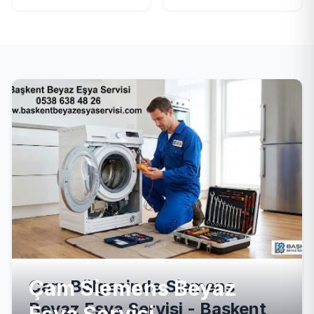
Çam Siemens Beyaz
Çam Bölgesinde Siemens
Beyaz Eşya Servisi - Başkent