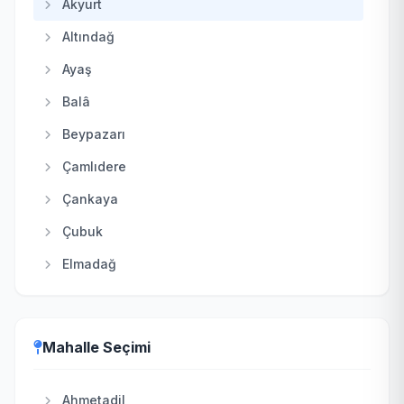
Akyurt
Altındağ
Ayaş
Balâ
Beypazarı
Çamlıdere
Çankaya
Çubuk
Elmadağ
Etimesgut
Evren
Mahalle Seçimi
Gölbaşı
Güdül
Ahmetadil