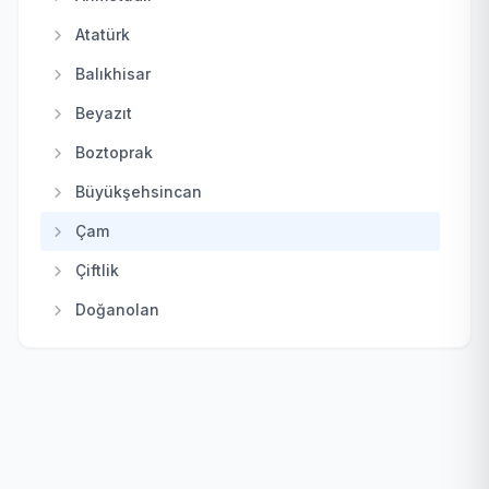
Haymana
Atatürk
Kahramankazan
Balıkhisar
Kalecik
Beyazıt
Keçiören
Boztoprak
Kızılcahamam
Büyükşehsincan
Mamak
Çam
Nallıhan
Çiftlik
Polatlı
Doğanolan
Pursaklar
Elecik
Sincan
Galaba
Şereflikoçhisar
Güzelhisar
Yenimahalle
Haydar