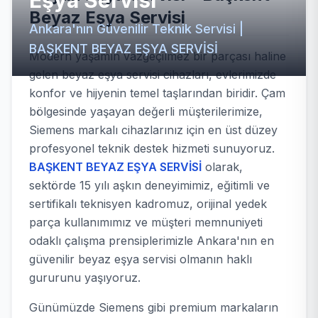
Eşya Servisi
Beyaz Eşya Servisi
Ankara'nın Güvenilir Teknik Servisi |
BAŞKENT BEYAZ EŞYA SERVİSİ
Modern yaşamın vazgeçilmez bir parçası haline
gelen beyaz eşya servisi cihazları, evlerimizde
konfor ve hijyenin temel taşlarından biridir. Çam
bölgesinde yaşayan değerli müşterilerimize,
Siemens markalı cihazlarınız için en üst düzey
profesyonel teknik destek hizmeti sunuyoruz.
BAŞKENT BEYAZ EŞYA SERVİSİ
olarak,
sektörde 15 yılı aşkın deneyimimiz, eğitimli ve
sertifikalı teknisyen kadromuz, orijinal yedek
parça kullanımımız ve müşteri memnuniyeti
odaklı çalışma prensiplerimizle Ankara'nın en
güvenilir beyaz eşya servisi olmanın haklı
gururunu yaşıyoruz.
Günümüzde Siemens gibi premium markaların