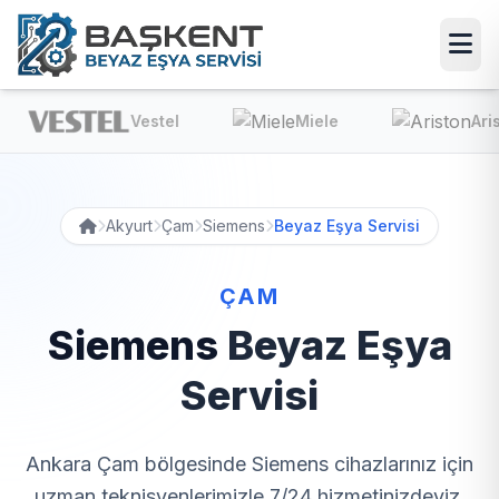
Vestel
Miele
Ariston
Akyurt
Çam
Siemens
Beyaz Eşya Servisi
ÇAM
Siemens
Beyaz Eşya
Servisi
Ankara Çam bölgesinde Siemens cihazlarınız için
uzman teknisyenlerimizle 7/24 hizmetinizdeyiz.