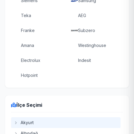
Siemens
Samsung
Teka
AEG
Franke
Subzero
Amana
Westinghouse
Electrolux
Indesit
Hotpoint
İlçe Seçimi
Akyurt
Altındağ