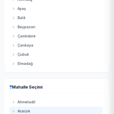
Ayaş
Balâ
Beypazarı
Çamlıdere
Çankaya
Çubuk
Elmadağ
Etimesgut
Evren
Mahalle Seçimi
Gölbaşı
Güdül
Ahmetadil
Haymana
Atatürk