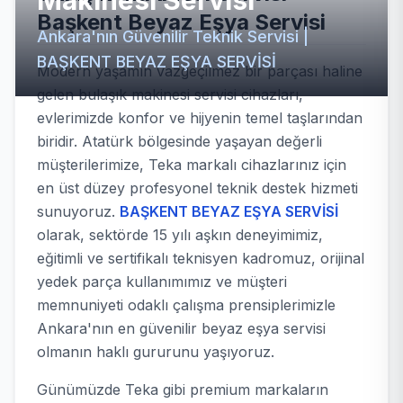
Makinesi Servisi
Başkent Beyaz Eşya Servisi
Ankara'nın Güvenilir Teknik Servisi |
BAŞKENT BEYAZ EŞYA SERVİSİ
Modern yaşamın vazgeçilmez bir parçası haline
gelen bulaşık makinesi servisi cihazları,
evlerimizde konfor ve hijyenin temel taşlarından
biridir. Atatürk bölgesinde yaşayan değerli
müşterilerimize, Teka markalı cihazlarınız için
en üst düzey profesyonel teknik destek hizmeti
sunuyoruz.
BAŞKENT BEYAZ EŞYA SERVİSİ
olarak, sektörde 15 yılı aşkın deneyimimiz,
eğitimli ve sertifikalı teknisyen kadromuz, orijinal
yedek parça kullanımımız ve müşteri
memnuniyeti odaklı çalışma prensiplerimizle
Ankara'nın en güvenilir beyaz eşya servisi
olmanın haklı gururunu yaşıyoruz.
Günümüzde Teka gibi premium markaların