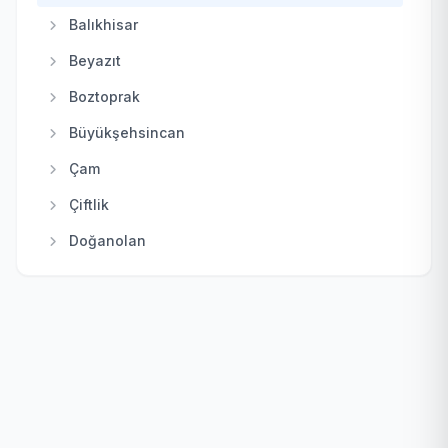
Kahramankazan
Balıkhisar
Kalecik
Beyazıt
Keçiören
Boztoprak
Kızılcahamam
Büyükşehsincan
Mamak
Çam
Nallıhan
Çiftlik
Polatlı
Doğanolan
Pursaklar
Elecik
Sincan
Galaba
Şereflikoçhisar
Güzelhisar
Yenimahalle
Haydar
Karacakaya