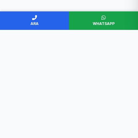
ARA
WHATSAPP
BAŞKENT SERVİS
Ankara'nın en güvenilir beyaz eşya servisi. Müşteri
memnuniyeti odaklı, garantili ve profesyonel çözümler.