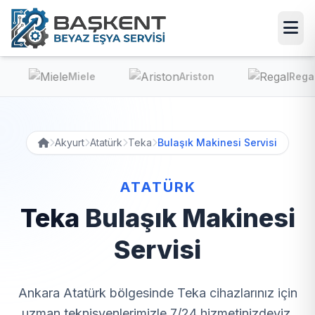
Miele
Ariston
Regal
Akyurt
Atatürk
Teka
Bulaşık Makinesi Servisi
ATATÜRK
Teka
Bulaşık Makinesi
Servisi
Ankara Atatürk bölgesinde Teka cihazlarınız için
uzman teknisyenlerimizle 7/24 hizmetinizdeyiz.