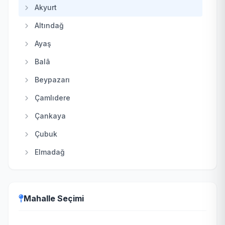
Akyurt
Altındağ
Ayaş
Balâ
Beypazarı
Çamlıdere
Çankaya
Çubuk
Elmadağ
Etimesgut
Evren
Mahalle Seçimi
Gölbaşı
Güdül