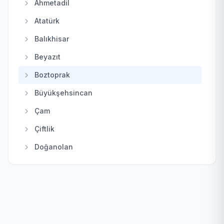
Ahmetadil
Haymana
Atatürk
Kahramankazan
Balıkhisar
Kalecik
Beyazıt
Keçiören
Boztoprak
Kızılcahamam
Büyükşehsincan
Mamak
Çam
Nallıhan
Çiftlik
Polatlı
Doğanolan
Pursaklar
Elecik
Sincan
Galaba
Şereflikoçhisar
Güzelhisar
Yenimahalle
Haydar