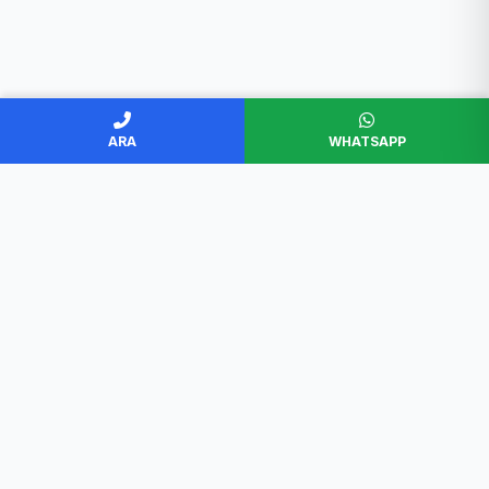
ARA
WHATSAPP
BAŞKENT SERVİS
Ankara'nın en güvenilir beyaz eşya servisi. Müşteri
memnuniyeti odaklı, garantili ve profesyonel çözümler.