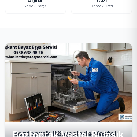
Orjinal
7/24
Yedek Parça
Destek Hattı
Boztoprak Vestel Bulaşık
Boztoprak Bölgesinde Vestel