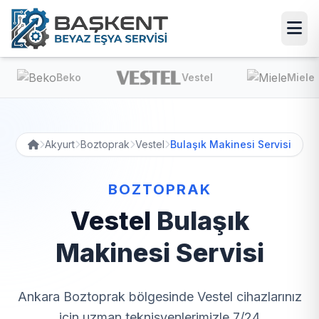
Beko
Vestel
Miele
Akyurt
Boztoprak
Vestel
Bulaşık Makinesi Servisi
BOZTOPRAK
Vestel
Bulaşık
Makinesi Servisi
Ankara Boztoprak bölgesinde Vestel cihazlarınız
için uzman teknisyenlerimizle 7/24