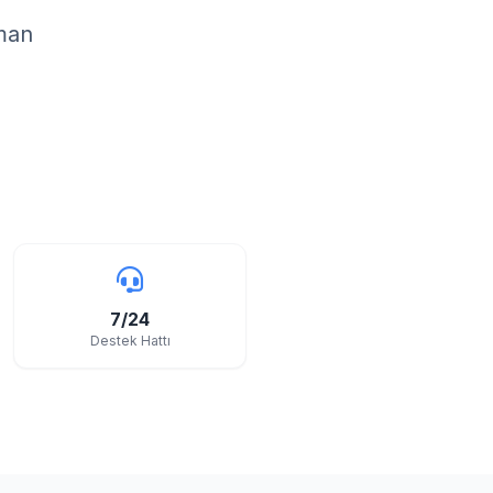
zman
7/24
Destek Hattı