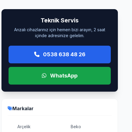
Teknik Servis
Arızalı cihazlarınız için hemen bizi arayın, 2 saat
içinde adresinize gelelim.
0538 638 48 26
WhatsApp
Markalar
Arçelik
Beko