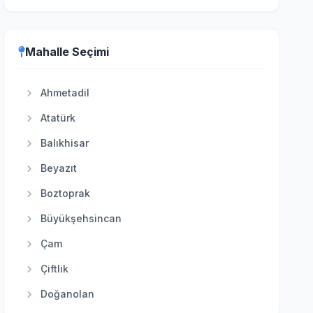
Etimesgut
Evren
Mahalle Seçimi
Gölbaşı
Güdül
Ahmetadil
Haymana
Atatürk
Kahramankazan
Balıkhisar
Kalecik
Beyazıt
Keçiören
Boztoprak
Kızılcahamam
Büyükşehsincan
Mamak
Çam
Nallıhan
Çiftlik
Polatlı
Doğanolan