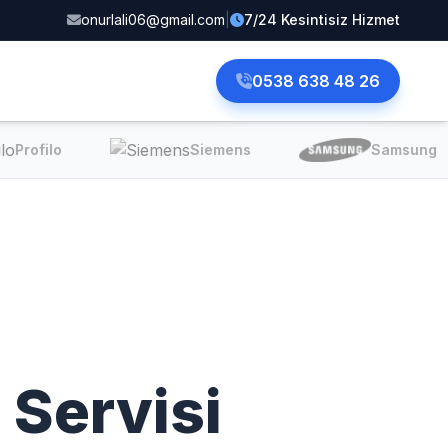
onurlali06@gmail.com
|
7/24 Kesintisiz Hizmet
0538 638 48 26
Profilo
Siemens
Samsung
 Servisi