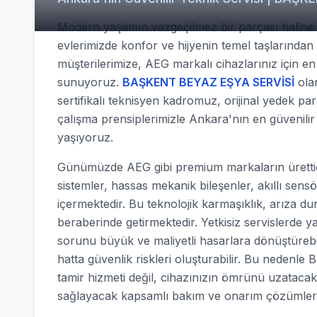
Modern yaşamın vazgeçilmez bir parçası haline g
evlerimizde konfor ve hijyenin temel taşlarından 
müşterilerimize, AEG markalı cihazlarınız için e
sunuyoruz.
BAŞKENT BEYAZ EŞYA SERVİSİ
olar
sertifikalı teknisyen kadromuz, orijinal yedek p
çalışma prensiplerimizle Ankara'nın en güvenili
yaşıyoruz.
Günümüzde AEG gibi premium markaların ürettiği
sistemler, hassas mekanik bileşenler, akıllı sens
içermektedir. Bu teknolojik karmaşıklık, arıza d
beraberinde getirmektedir. Yetkisiz servislerde y
sorunu büyük ve maliyetli hasarlara dönüştürebilir
hatta güvenlik riskleri oluşturabilir. Bu nede
tamir hizmeti değil, cihazınızın ömrünü uzatacak
sağlayacak kapsamlı bakım ve onarım çözümler