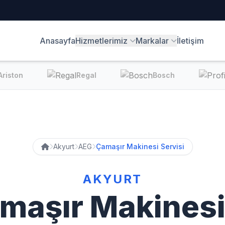
Anasayfa
Hizmetlerimiz
Markalar
İletişim
ston
Regal
Bosch
Akyurt
AEG
Çamaşır Makinesi Servisi
AKYURT
maşır Makinesi