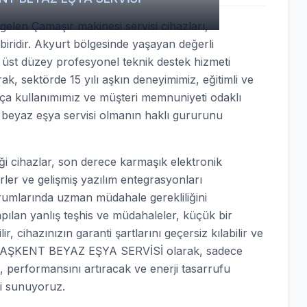
elen Çamaşır makinesi servisi cihazları,
biridir. Akyurt bölgesinde yaşayan değerli
n üst düzey profesyonel teknik destek hizmeti
ak, sektörde 15 yılı aşkın deneyimimiz, eğitimli ve
arça kullanımımız ve müşteri memnuniyeti odaklı
r beyaz eşya servisi olmanın haklı gururunu
 cihazlar, son derece karmaşık elektronik
örler ve gelişmiş yazılım entegrasyonları
urumlarında uzman müdahale gerekliliğini
apılan yanlış teşhis ve müdahaleler, küçük bir
, cihazınızın garanti şartlarını geçersiz kılabilir ve
nle BAŞKENT BEYAZ EŞYA SERVİSİ olarak, sadece
, performansını artıracak ve enerji tasarrufu
i sunuyoruz.