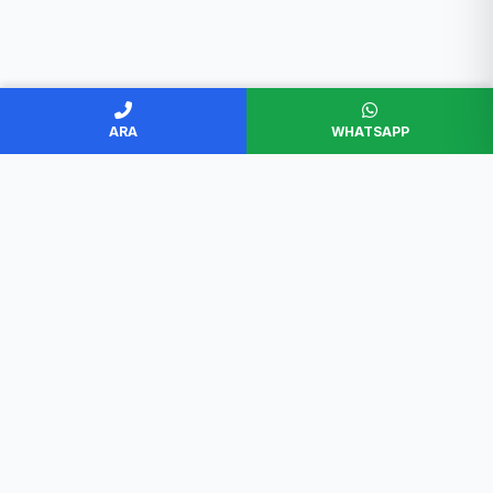
ARA
WHATSAPP
BAŞKENT SERVİS
Ankara'nın en güvenilir beyaz eşya servisi. Müşteri
memnuniyeti odaklı, garantili ve profesyonel çözümler.