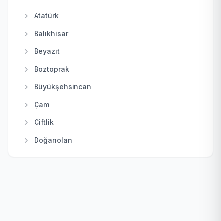
Haymana
Atatürk
Kahramankazan
Balıkhisar
Kalecik
Beyazıt
Keçiören
Boztoprak
Kızılcahamam
Büyükşehsincan
Mamak
Çam
Nallıhan
Çiftlik
Polatlı
Doğanolan
Pursaklar
Elecik
Sincan
Galaba
Şereflikoçhisar
Güzelhisar
Yenimahalle
Haydar