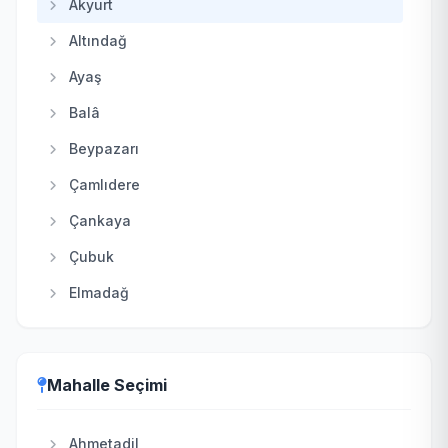
Akyurt
Altındağ
Ayaş
Balâ
Beypazarı
Çamlıdere
Çankaya
Çubuk
Elmadağ
Etimesgut
Evren
Mahalle Seçimi
Gölbaşı
Güdül
Ahmetadil