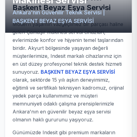
Makinesi Servisi
Başkent Beyaz Eşya Servisi
Ankara'nın Güvenilir Teknik Servisi |
BAŞKENT BEYAZ EŞYA SERVİSİ
Modern yaşamın vazgeçilmez bir parçası haline
gelen Çamaşır makinesi servisi cihazları,
evlerimizde konfor ve hijyenin temel taşlarından
biridir. Akyurt bölgesinde yaşayan değerli
müşterilerimize, Indesit markalı cihazlarınız için
en üst düzey profesyonel teknik destek hizmeti
sunuyoruz.
BAŞKENT BEYAZ EŞYA SERVİSİ
olarak, sektörde 15 yılı aşkın deneyimimiz,
eğitimli ve sertifikalı teknisyen kadromuz, orijinal
yedek parça kullanımımız ve müşteri
memnuniyeti odaklı çalışma prensiplerimizle
Ankara'nın en güvenilir beyaz eşya servisi
olmanın haklı gururunu yaşıyoruz.
Günümüzde Indesit gibi premium markaların