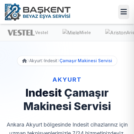
Vestel
Miele
Ariston
Akyurt
Indesit
Çamaşır Makinesi Servisi
AKYURT
Indesit
Çamaşır
Makinesi Servisi
Ankara Akyurt bölgesinde Indesit cihazlarınız için
uzman teknisyenlerimizle 7/24 hizmetinizdeyiz.