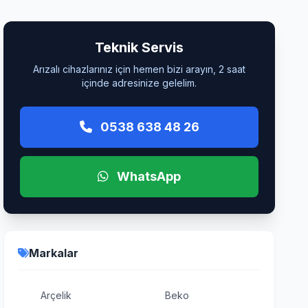
Teknik Servis
Arızalı cihazlarınız için hemen bizi arayın, 2 saat
içinde adresinize gelelim.
0538 638 48 26
WhatsApp
Markalar
Arçelik
Beko