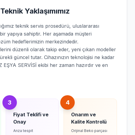
 Teknik Yaklaşımımız
mız teknik servis prosedürü, uluslararası
 bir yapıya sahiptir. Her aşamada müşteri
züm hedeflerimizin merkezindedir.
erini düzenli olarak takip eder, yeni çıkan modeller
sürekli güncel tutar. Cihazınızın teknolojisi ne kadar
 EŞYA SERVİSİ ekibi her zaman hazırdır ve en
3
4
Fiyat Teklifi ve
Onarım ve
Onay
Kalite Kontrolü
Arıza tespit
Orijinal Beko parçası