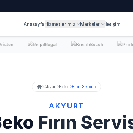
Anasayfa
Hizmetlerimiz
Markalar
İletişim
ston
Regal
Bosch
Akyurt
Beko
Fırın Servisi
AKYURT
Beko
Fırın Servi