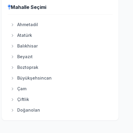
Evren
Mahalle Seçimi
Gölbaşı
Güdül
Ahmetadil
Haymana
Atatürk
Kahramankazan
Balıkhisar
Kalecik
Beyazıt
Keçiören
Boztoprak
Kızılcahamam
Büyükşehsincan
Mamak
Çam
Nallıhan
Çiftlik
Polatlı
Doğanolan
Pursaklar
Elecik
Sincan
Galaba