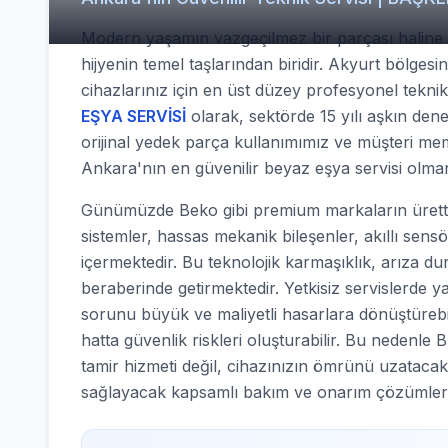
Modern yaşamın vazgeçilmez bir parçası haline ge
hijyenin temel taşlarından biridir. Akyurt bölges
cihazlarınız için en üst düzey profesyonel tekn
EŞYA SERVİSİ
olarak, sektörde 15 yılı aşkın dene
orijinal yedek parça kullanımımız ve müşteri mem
Ankara'nın en güvenilir beyaz eşya servisi olma
Günümüzde Beko gibi premium markaların ürettiğ
sistemler, hassas mekanik bileşenler, akıllı sens
içermektedir. Bu teknolojik karmaşıklık, arıza d
beraberinde getirmektedir. Yetkisiz servislerde y
sorunu büyük ve maliyetli hasarlara dönüştürebilir
hatta güvenlik riskleri oluşturabilir. Bu nede
tamir hizmeti değil, cihazınızın ömrünü uzatacak
sağlayacak kapsamlı bakım ve onarım çözümler