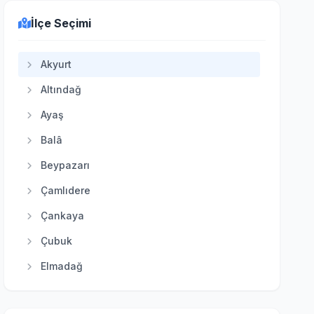
İlçe Seçimi
Akyurt
Altındağ
Ayaş
Balâ
Beypazarı
Çamlıdere
Çankaya
Çubuk
Elmadağ
Etimesgut