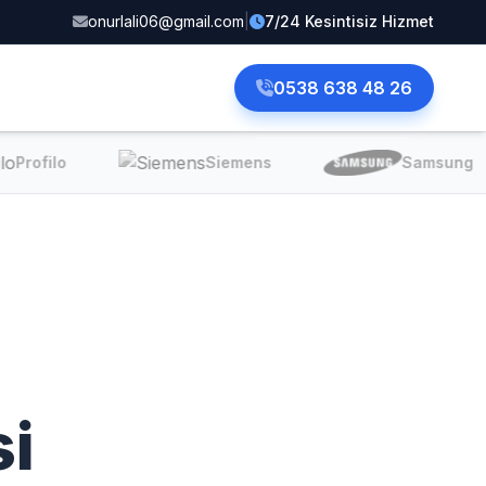
onurlali06@gmail.com
|
7/24 Kesintisiz Hizmet
0538 638 48 26
Profilo
Siemens
Samsung
si