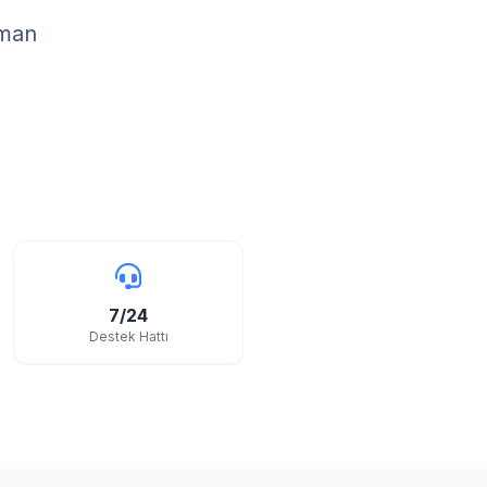
zman
7/24
Destek Hattı