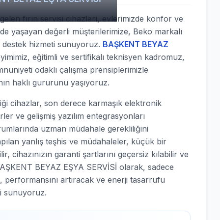
len fırın servisi cihazları, evlerimizde konfor ve
inde yaşayan değerli müşterilerimize, Beko markalı
ik destek hizmeti sunuyoruz.
BAŞKENT BEYAZ
yimimiz, eğitimli ve sertifikalı teknisyen kadromuz,
nuniyeti odaklı çalışma prensiplerimizle
nın haklı gururunu yaşıyoruz.
i cihazlar, son derece karmaşık elektronik
örler ve gelişmiş yazılım entegrasyonları
urumlarında uzman müdahale gerekliliğini
apılan yanlış teşhis ve müdahaleler, küçük bir
, cihazınızın garanti şartlarını geçersiz kılabilir ve
nle BAŞKENT BEYAZ EŞYA SERVİSİ olarak, sadece
, performansını artıracak ve enerji tasarrufu
i sunuyoruz.