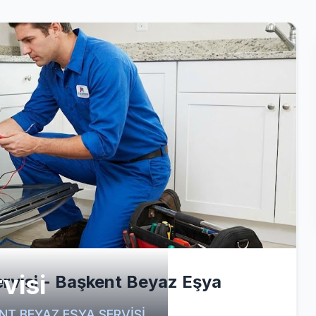
visi
ervisi - Başkent Beyaz Eşya
ŞKENT BEYAZ EŞYA SERVİSİ