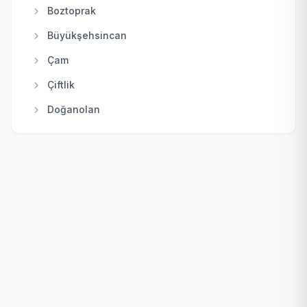
Keçiören
Boztoprak
Kızılcahamam
Büyükşehsincan
Mamak
Çam
Nallıhan
Çiftlik
Polatlı
Doğanolan
Pursaklar
Elecik
Sincan
Galaba
Şereflikoçhisar
Güzelhisar
Yenimahalle
Haydar
Karacakaya
Karacalar
Karayatak
Kızık