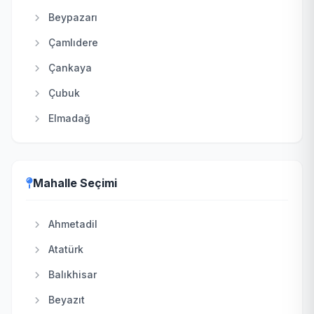
Beypazarı
Çamlıdere
Çankaya
Çubuk
Elmadağ
Etimesgut
Evren
Mahalle Seçimi
Gölbaşı
Güdül
Ahmetadil
Haymana
Atatürk
Kahramankazan
Balıkhisar
Kalecik
Beyazıt