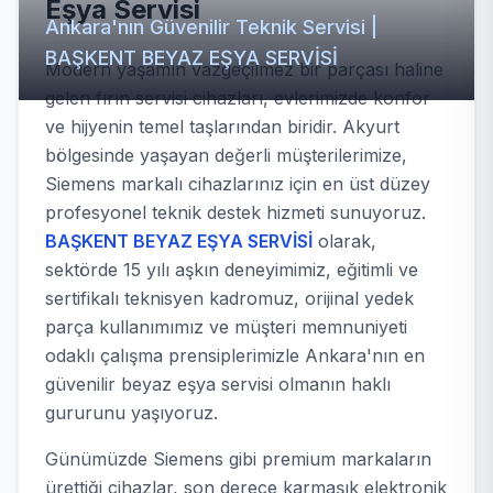
Eşya Servisi
Ankara'nın Güvenilir Teknik Servisi |
BAŞKENT BEYAZ EŞYA SERVİSİ
Modern yaşamın vazgeçilmez bir parçası haline
gelen fırın servisi cihazları, evlerimizde konfor
ve hijyenin temel taşlarından biridir. Akyurt
bölgesinde yaşayan değerli müşterilerimize,
Siemens markalı cihazlarınız için en üst düzey
profesyonel teknik destek hizmeti sunuyoruz.
BAŞKENT BEYAZ EŞYA SERVİSİ
olarak,
sektörde 15 yılı aşkın deneyimimiz, eğitimli ve
sertifikalı teknisyen kadromuz, orijinal yedek
parça kullanımımız ve müşteri memnuniyeti
odaklı çalışma prensiplerimizle Ankara'nın en
güvenilir beyaz eşya servisi olmanın haklı
gururunu yaşıyoruz.
Günümüzde Siemens gibi premium markaların
ürettiği cihazlar, son derece karmaşık elektronik