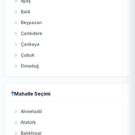
Ayaş
Balâ
Beypazarı
Çamlıdere
Çankaya
Çubuk
Elmadağ
Etimesgut
Evren
Mahalle Seçimi
Gölbaşı
Güdül
Ahmetadil
Haymana
Atatürk
Kahramankazan
Balıkhisar