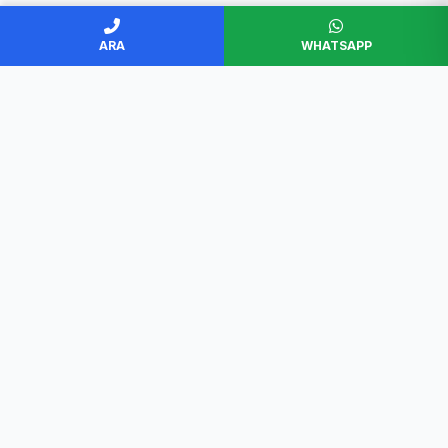
ARA
WHATSAPP
BAŞKENT SERVİS
Ankara'nın en güvenilir beyaz eşya servisi. Müşteri
memnuniyeti odaklı, garantili ve profesyonel çözümler.
Hızlı Erişim