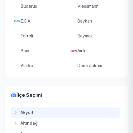
Buderus
Viessmann
E.C.A.
Baykan
Ferroli
Baymak
Baxi
Airfel
Alarko
Demirdöküm
İlçe Seçimi
Akyurt
Altındağ