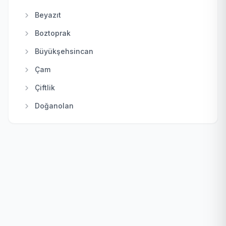
Kalecik
Beyazıt
Keçiören
Boztoprak
Kızılcahamam
Büyükşehsincan
Mamak
Çam
Nallıhan
Çiftlik
Polatlı
Doğanolan
Pursaklar
Elecik
Sincan
Galaba
Şereflikoçhisar
Güzelhisar
Yenimahalle
Haydar
Karacakaya
Karacalar