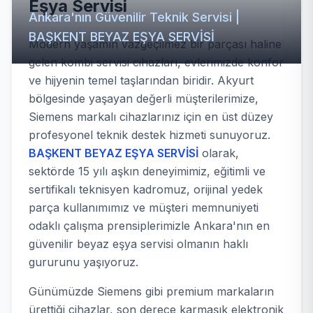
Eşya Servisi
Ankara'nın Güvenilir Teknik Servisi |
BAŞKENT BEYAZ EŞYA SERVİSİ
Modern yaşamın vazgeçilmez bir parçası haline
gelen kombi servisi cihazları, evlerimizde konfor
ve hijyenin temel taşlarından biridir. Akyurt
bölgesinde yaşayan değerli müşterilerimize,
Siemens markalı cihazlarınız için en üst düzey
profesyonel teknik destek hizmeti sunuyoruz.
BAŞKENT BEYAZ EŞYA SERVİSİ
olarak,
sektörde 15 yılı aşkın deneyimimiz, eğitimli ve
sertifikalı teknisyen kadromuz, orijinal yedek
parça kullanımımız ve müşteri memnuniyeti
odaklı çalışma prensiplerimizle Ankara'nın en
güvenilir beyaz eşya servisi olmanın haklı
gururunu yaşıyoruz.
Günümüzde Siemens gibi premium markaların
ürettiği cihazlar, son derece karmaşık elektronik