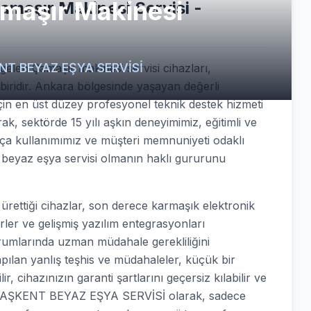
amaşır Makinesi
amaşır Makinesi Servisi -
ŞKENT BEYAZ EŞYA SERVİSİ
elen Çamaşır makinesi servisi cihazları,
 biridir. Ankara bölgesinde yaşayan değerli
için en üst düzey profesyonel teknik destek hizmeti
ak, sektörde 15 yılı aşkın deneyimimiz, eğitimli ve
arça kullanımımız ve müşteri memnuniyeti odaklı
r beyaz eşya servisi olmanın haklı gururunu
ettiği cihazlar, son derece karmaşık elektronik
örler ve gelişmiş yazılım entegrasyonları
urumlarında uzman müdahale gerekliliğini
apılan yanlış teşhis ve müdahaleler, küçük bir
, cihazınızın garanti şartlarını geçersiz kılabilir ve
nle BAŞKENT BEYAZ EŞYA SERVİSİ olarak, sadece