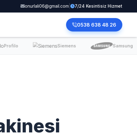
onurlali06@gmail.com
|
7/24 Kesintisiz Hizmet
0538 638 48 26
Profilo
Siemens
Samsung
kinesi