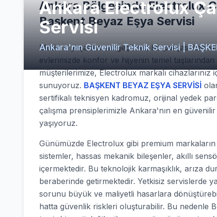
Ankara Electrolux Ç
Ankara Bölgesinde Electrolux Ç
Başkent Beyaz Eşya Servisi
Servisi
Ankara'nın Güvenilir Teknik Servisi | BA
Modern yaşamın vazgeçilmez bir parçası haline g
evlerimizde konfor ve hijyenin temel taşlarından
müşterilerimize, Electrolux markalı cihazlarınız 
sunuyoruz.
BAŞKENT BEYAZ EŞYA SERVİSİ
olar
sertifikalı teknisyen kadromuz, orijinal yedek p
çalışma prensiplerimizle Ankara'nın en güvenili
yaşıyoruz.
Günümüzde Electrolux gibi premium markaların ür
sistemler, hassas mekanik bileşenler, akıllı sens
içermektedir. Bu teknolojik karmaşıklık, arıza d
beraberinde getirmektedir. Yetkisiz servislerde y
sorunu büyük ve maliyetli hasarlara dönüştürebilir
hatta güvenlik riskleri oluşturabilir. Bu nede