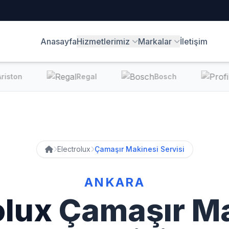
Anasayfa
Hizmetlerimiz
Markalar
İletişim
ston
Regal
Bosch
Electrolux
Çamaşır Makinesi Servisi
ANKARA
olux
Çamaşır Ma