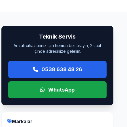
Teknik Servis
Arızalı cihazlarınız için hemen bizi arayın, 2 saat
içinde adresinize gelelim.
0538 638 48 26
WhatsApp
Markalar