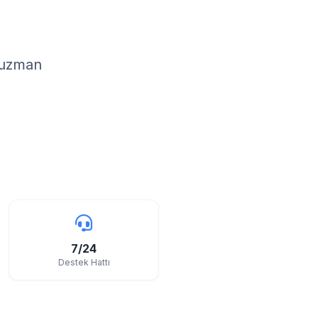
n uzman
7/24
Destek Hattı