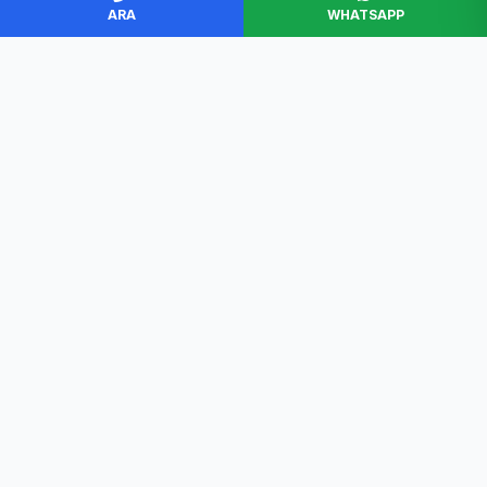
ARA
WHATSAPP
BAŞKENT SERVİS
Ankara'nın en güvenilir beyaz eşya servisi. Müşteri
memnuniyeti odaklı, garantili ve profesyonel çözümler.
Hızlı Erişim