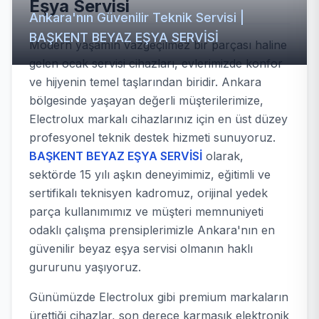
Eşya Servisi
Ankara'nın Güvenilir Teknik Servisi |
BAŞKENT BEYAZ EŞYA SERVİSİ
Modern yaşamın vazgeçilmez bir parçası haline
gelen ocak servisi cihazları, evlerimizde konfor
ve hijyenin temel taşlarından biridir. Ankara
bölgesinde yaşayan değerli müşterilerimize,
Electrolux markalı cihazlarınız için en üst düzey
profesyonel teknik destek hizmeti sunuyoruz.
BAŞKENT BEYAZ EŞYA SERVİSİ
olarak,
sektörde 15 yılı aşkın deneyimimiz, eğitimli ve
sertifikalı teknisyen kadromuz, orijinal yedek
parça kullanımımız ve müşteri memnuniyeti
odaklı çalışma prensiplerimizle Ankara'nın en
güvenilir beyaz eşya servisi olmanın haklı
gururunu yaşıyoruz.
Günümüzde Electrolux gibi premium markaların
ürettiği cihazlar, son derece karmaşık elektronik