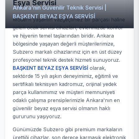
Eşya Servisi
Ankara'nın Güvenilir Teknik Servisi |
BAŞKENT BEYAZ EŞYA SERVİSİ
Modern yaşamın vazgeçilmez bir parçası haline
gelen ocak servisi cihazları, evlerimizde konfor
ve hijyenin temel taşlarından biridir. Ankara
bölgesinde yaşayan değerli müşterilerimize,
Subzero markalı cihazlarınız için en üst düzey
profesyonel teknik destek hizmeti sunuyoruz.
BAŞKENT BEYAZ EŞYA SERVİSİ
olarak,
sektörde 15 yılı aşkın deneyimimiz, eğitimli ve
sertifikalı teknisyen kadromuz, orijinal yedek
parça kullanımımız ve müşteri memnuniyeti
odaklı çalışma prensiplerimizle Ankara'nın en
güvenilir beyaz eşya servisi olmanın haklı
gururunu yaşıyoruz.
Günümüzde Subzero gibi premium markaların
ürettiği cihazlar, son derece karmaşık elektronik