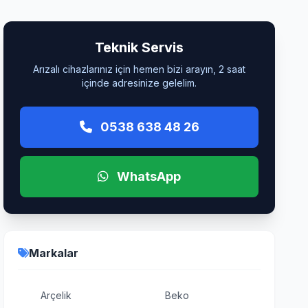
Teknik Servis
Arızalı cihazlarınız için hemen bizi arayın, 2 saat
içinde adresinize gelelim.
0538 638 48 26
WhatsApp
Markalar
Arçelik
Beko