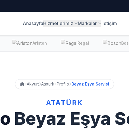
Anasayfa
Hizmetlerimiz
Markalar
İletişim
Ariston
Regal
Bos
Akyurt
Atatürk
Profilo
Beyaz Eşya Servisi
ATATÜRK
lo
Beyaz Eşya S