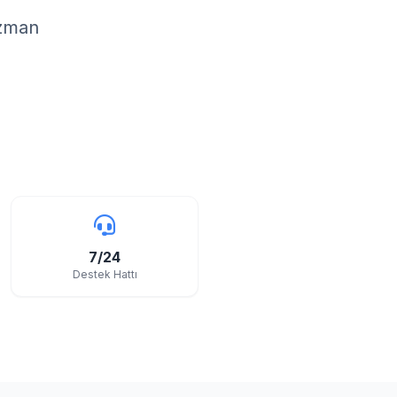
uzman
7/24
Destek Hattı