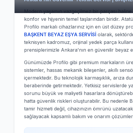
Modern yaşamın vazgeçilmez bir parçası haline g
konfor ve hijyenin temel taşlarından biridir. Ata
Profilo markalı cihazlarınız için en üst düzey p
BAŞKENT BEYAZ EŞYA SERVİSİ
olarak, sektörde 
teknisyen kadromuz, orijinal yedek parça kullan
prensiplerimizle Ankara'nın en güvenilir beyaz 
Günümüzde Profilo gibi premium markaların ürett
sistemler, hassas mekanik bileşenler, akıllı sens
içermektedir. Bu teknolojik karmaşıklık, arıza d
beraberinde getirmektedir. Yetkisiz servislerde y
sorunu büyük ve maliyetli hasarlara dönüştürebilir
hatta güvenlik riskleri oluşturabilir. Bu nede
tamir hizmeti değil, cihazınızın ömrünü uzatacak
sağlayacak kapsamlı bakım ve onarım çözümler