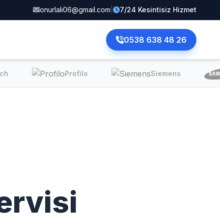
onurlali06@gmail.com
|
7/24 Kesintisiz Hizmet
0538 638 48 26
ch
Profilo
Siemens
ervisi