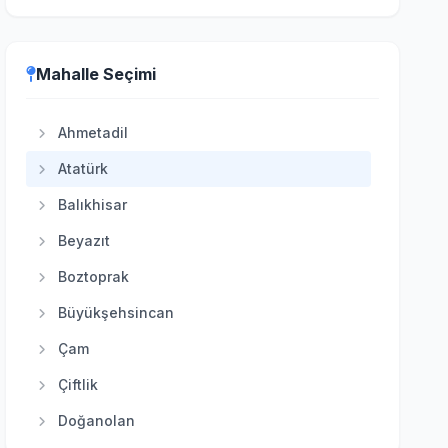
Etimesgut
Evren
Mahalle Seçimi
Gölbaşı
Güdül
Ahmetadil
Haymana
Atatürk
Kahramankazan
Balıkhisar
Kalecik
Beyazıt
Keçiören
Boztoprak
Kızılcahamam
Büyükşehsincan
Mamak
Çam
Nallıhan
Çiftlik
Polatlı
Doğanolan