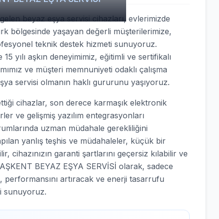
elen beyaz eşya servisi cihazları, evlerimizde
türk bölgesinde yaşayan değerli müşterilerimize,
rofesyonel teknik destek hizmeti sunuyoruz.
15 yılı aşkın deneyimimiz, eğitimli ve sertifikalı
ımımız ve müşteri memnuniyeti odaklı çalışma
eşya servisi olmanın haklı gururunu yaşıyoruz.
iği cihazlar, son derece karmaşık elektronik
örler ve gelişmiş yazılım entegrasyonları
urumlarında uzman müdahale gerekliliğini
apılan yanlış teşhis ve müdahaleler, küçük bir
, cihazınızın garanti şartlarını geçersiz kılabilir ve
nle BAŞKENT BEYAZ EŞYA SERVİSİ olarak, sadece
, performansını artıracak ve enerji tasarrufu
i sunuyoruz.