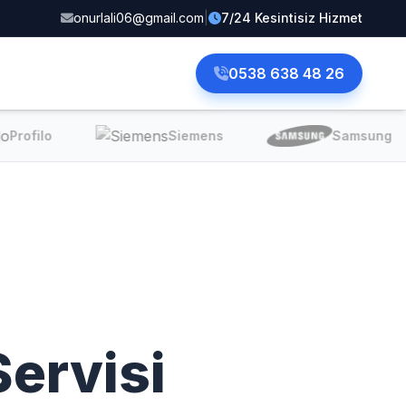
onurlali06@gmail.com
|
7/24 Kesintisiz Hizmet
0538 638 48 26
Profilo
Siemens
Samsung
ervisi