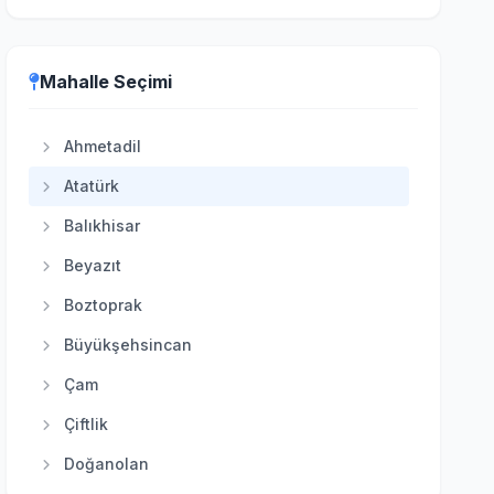
Etimesgut
Evren
Mahalle Seçimi
Gölbaşı
Güdül
Ahmetadil
Haymana
Atatürk
Kahramankazan
Balıkhisar
Kalecik
Beyazıt
Keçiören
Boztoprak
Kızılcahamam
Büyükşehsincan
Mamak
Çam
Nallıhan
Çiftlik
Polatlı
Doğanolan