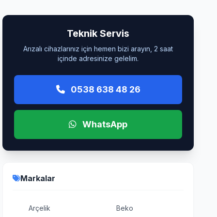
Teknik Servis
Arızalı cihazlarınız için hemen bizi arayın, 2 saat
içinde adresinize gelelim.
0538 638 48 26
WhatsApp
Markalar
Arçelik
Beko