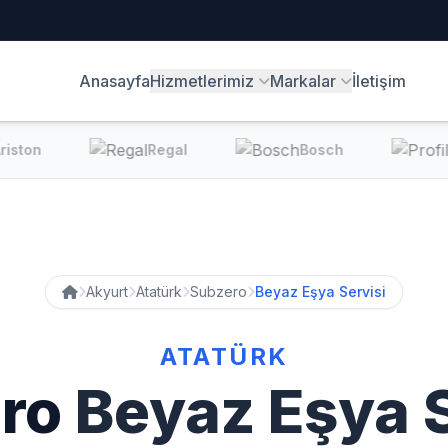
Anasayfa
Hizmetlerimiz
Markalar
İletişim
ston
Regal
Bosch
Akyurt
Atatürk
Subzero
Beyaz Eşya Servisi
ATATÜRK
ero
Beyaz Eşya S