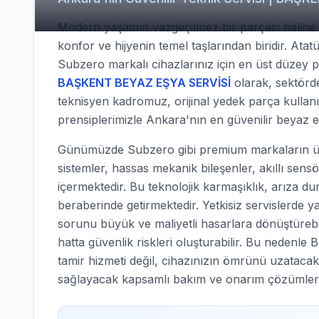
Modern yaşamın vazgeçilmez bir parçası haline g
konfor ve hijyenin temel taşlarından biridir. Ata
Subzero markalı cihazlarınız için en üst düzey 
BAŞKENT BEYAZ EŞYA SERVİSİ
olarak, sektörde 
teknisyen kadromuz, orijinal yedek parça kullan
prensiplerimizle Ankara'nın en güvenilir beyaz 
Günümüzde Subzero gibi premium markaların üret
sistemler, hassas mekanik bileşenler, akıllı sens
içermektedir. Bu teknolojik karmaşıklık, arıza d
beraberinde getirmektedir. Yetkisiz servislerde y
sorunu büyük ve maliyetli hasarlara dönüştürebilir
hatta güvenlik riskleri oluşturabilir. Bu nede
tamir hizmeti değil, cihazınızın ömrünü uzatacak
sağlayacak kapsamlı bakım ve onarım çözümler