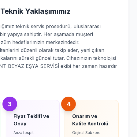
 Teknik Yaklaşımımız
mız teknik servis prosedürü, uluslararası
 bir yapıya sahiptir. Her aşamada müşteri
züm hedeflerimizin merkezindedir.
enlerini düzenli olarak takip eder, yeni çıkan
kalarını sürekli güncel tutar. Cihazınızın teknolojisi
ENT BEYAZ EŞYA SERVİSİ ekibi her zaman hazırdır
3
4
Fiyat Teklifi ve
Onarım ve
Onay
Kalite Kontrolü
Arıza tespit
Orijinal Subzero