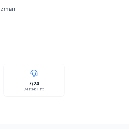
 uzman
7/24
Destek Hattı