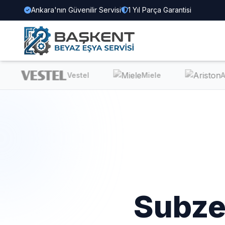
Ankara'nın Güvenilir Servisi
1 Yıl Parça Garantisi
Vestel
Miele
Ari
Subz