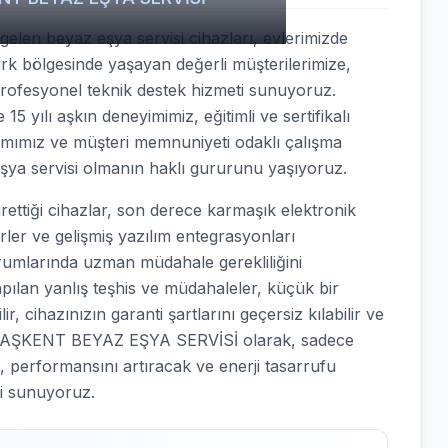
elen beyaz eşya servisi cihazları, evlerimizde
türk bölgesinde yaşayan değerli müşterilerimize,
profesyonel teknik destek hizmeti sunuyoruz.
15 yılı aşkın deneyimimiz, eğitimli ve sertifikalı
ımımız ve müşteri memnuniyeti odaklı çalışma
eşya servisi olmanın haklı gururunu yaşıyoruz.
tiği cihazlar, son derece karmaşık elektronik
örler ve gelişmiş yazılım entegrasyonları
urumlarında uzman müdahale gerekliliğini
apılan yanlış teşhis ve müdahaleler, küçük bir
, cihazınızın garanti şartlarını geçersiz kılabilir ve
nle BAŞKENT BEYAZ EŞYA SERVİSİ olarak, sadece
, performansını artıracak ve enerji tasarrufu
i sunuyoruz.