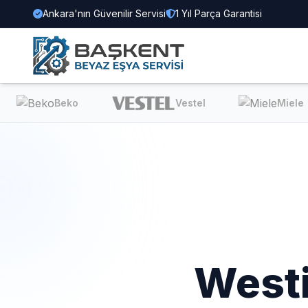
Ankara'nın Güvenilir Servisi
1 Yıl Parça Garantisi
Beko
Vestel
Miele
West