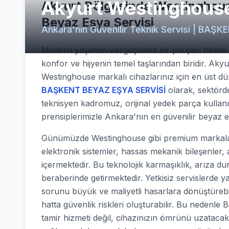
Akyurt Westinghouse
Akyurt Bölgesinde Westinghous
Beyaz Eşya Servisi
Ankara'nın Güvenilir Teknik Servisi | BA
Modern yaşamın vazgeçilmez bir parçası haline g
konfor ve hijyenin temel taşlarından biridir. Aky
Westinghouse markalı cihazlarınız için en üst d
BAŞKENT BEYAZ EŞYA SERVİSİ
olarak, sektörde 
teknisyen kadromuz, orijinal yedek parça kullan
prensiplerimizle Ankara'nın en güvenilir beyaz 
Günümüzde Westinghouse gibi premium markaları
elektronik sistemler, hassas mekanik bileşenler, 
içermektedir. Bu teknolojik karmaşıklık, arıza d
beraberinde getirmektedir. Yetkisiz servislerde y
sorunu büyük ve maliyetli hasarlara dönüştürebilir
hatta güvenlik riskleri oluşturabilir. Bu nede
tamir hizmeti değil, cihazınızın ömrünü uzatacak