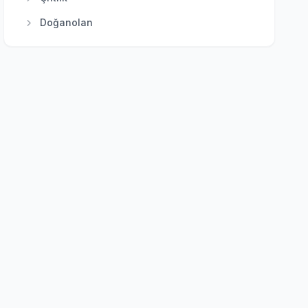
Polatlı
Doğanolan
Pursaklar
Elecik
Sincan
Galaba
Şereflikoçhisar
Güzelhisar
Yenimahalle
Haydar
Karacakaya
Karacalar
Karayatak
Kızık
Kozayağı
Samut
Saracalar