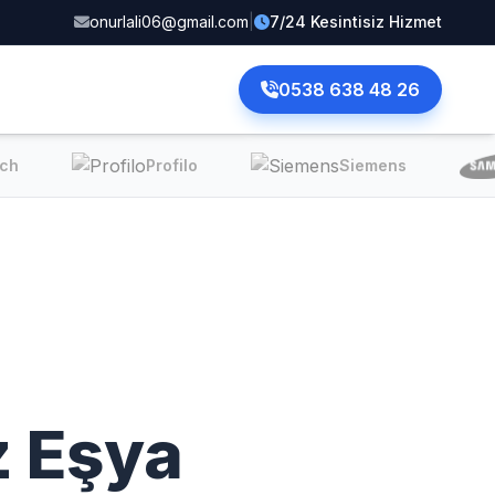
onurlali06@gmail.com
|
7/24 Kesintisiz Hizmet
0538 638 48 26
ch
Profilo
Siemens
 Eşya