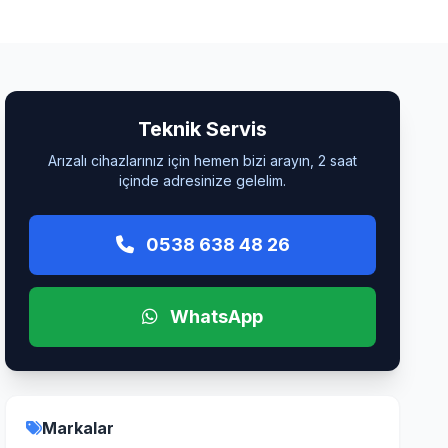
Teknik Servis
Arızalı cihazlarınız için hemen bizi arayın, 2 saat
içinde adresinize gelelim.
0538 638 48 26
WhatsApp
Markalar