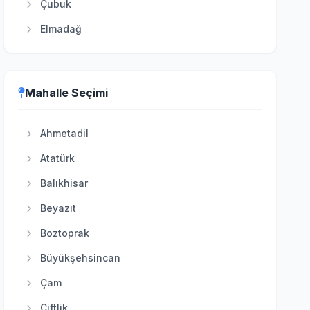
Çubuk
Elmadağ
Etimesgut
Evren
Mahalle Seçimi
Gölbaşı
Güdül
Ahmetadil
Haymana
Atatürk
Kahramankazan
Balıkhisar
Kalecik
Beyazıt
Keçiören
Boztoprak
Kızılcahamam
Büyükşehsincan
Mamak
Çam
Nallıhan
Çiftlik