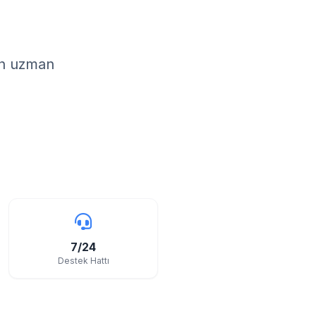
in uzman
7/24
Destek Hattı