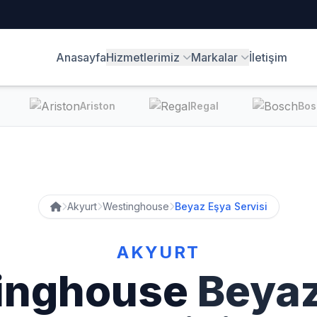
Anasayfa
Hizmetlerimiz
Markalar
İletişim
Ariston
Regal
Bos
Akyurt
Westinghouse
Beyaz Eşya Servisi
AKYURT
inghouse
Beyaz