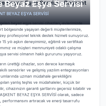
 Beyaz Eşya Servisi
e Beyaz Eşya Servisi - Başkent
ŞKENT BEYAZ EŞYA SERVİSİ
elen beyaz eşya servisi cihazları, evlerimizde
urt bölgesinde yaşayan değerli müşterilerimize,
üzey profesyonel teknik destek hizmeti sunuyoruz.
15 yılı aşkın deneyimimiz, eğitimli ve sertifikalı
ımımız ve müşteri memnuniyeti odaklı çalışma
eşya servisi olmanın haklı gururunu yaşıyoruz.
n ürettiği cihazlar, son derece karmaşık
akıllı sensörler ve gelişmiş yazılım entegrasyonları
urumlarında uzman müdahale gerekliliğini
apılan yanlış teşhis ve müdahaleler, küçük bir
, cihazınızın garanti şartlarını geçersiz kılabilir ve
nle BAŞKENT BEYAZ EŞYA SERVİSİ olarak, sadece
, performansını artıracak ve enerji tasarrufu