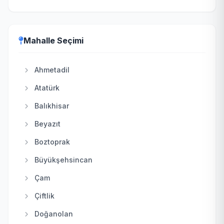
Etimesgut
Evren
Mahalle Seçimi
Gölbaşı
Güdül
Ahmetadil
Haymana
Atatürk
Kahramankazan
Balıkhisar
Kalecik
Beyazıt
Keçiören
Boztoprak
Kızılcahamam
Büyükşehsincan
Mamak
Çam
Nallıhan
Çiftlik
Polatlı
Doğanolan