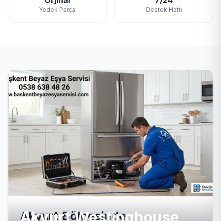
Orjinal
7/24
Yedek Parça
Destek Hattı
Akyurt Westinghouse
Akyurt Bölgesinde