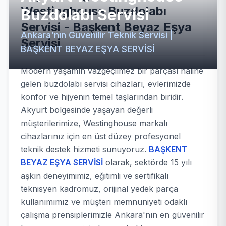
Westinghouse Buzdolabı
Buzdolabı Servisi
Servisi - Başkent Beyaz Eşya
Ankara'nın Güvenilir Teknik Servisi |
Servisi
BAŞKENT BEYAZ EŞYA SERVİSİ
Modern yaşamın vazgeçilmez bir parçası haline
gelen buzdolabı servisi cihazları, evlerimizde
konfor ve hijyenin temel taşlarından biridir.
Akyurt bölgesinde yaşayan değerli
müşterilerimize, Westinghouse markalı
cihazlarınız için en üst düzey profesyonel
teknik destek hizmeti sunuyoruz.
BAŞKENT
BEYAZ EŞYA SERVİSİ
olarak, sektörde 15 yılı
aşkın deneyimimiz, eğitimli ve sertifikalı
teknisyen kadromuz, orijinal yedek parça
kullanımımız ve müşteri memnuniyeti odaklı
çalışma prensiplerimizle Ankara'nın en güvenilir